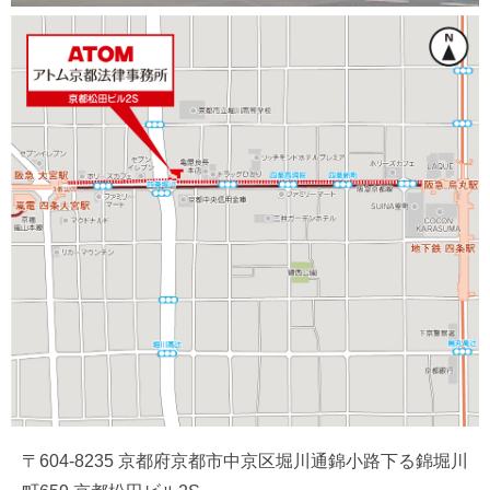
〒604-8235 京都府京都市中京区堀川通錦小路下る錦堀川