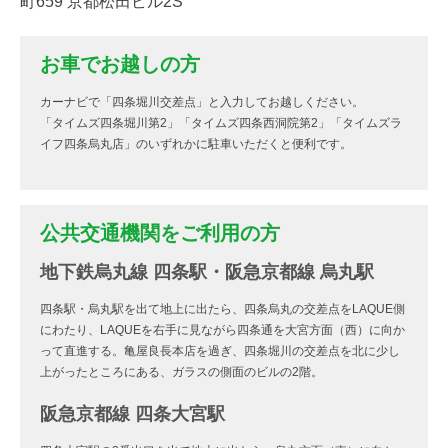
町659 京都松田ビル2S
お車でお越しの方
カーナビで「四条堀川交差点」と入力してお越しください。
「タイムズ四条堀川第2」「タイムズ四条西洞院第2」「タイムズラ
イフ四条烏丸店」のいずれかに駐車いただくと便利です。
公共交通機関をご利用の方
地下鉄烏丸線 四条駅・阪急京都線 烏丸駅
四条駅・烏丸駅を出て地上に出たら、四条烏丸の交差点をLAQUE側
にわたり、LAQUEを右手に見ながら四条通を大宮方面（西）に向か
って直進する。亀屋良長本店を過ぎ、四条堀川の交差点を北に少し
上がったところにある、ガラスの側面のビルの2階。
阪急京都線 四条大宮駅