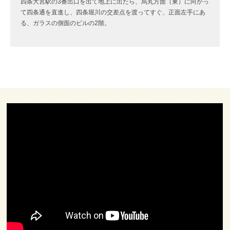
四条大宮駅の3番出口を出て地上に出たら、烏丸方面（東）に向かっ
て四条通を直進し、四条堀川の交差点を渡ってすぐ、正面左手にあ
る、ガラスの側面のビルの2階。