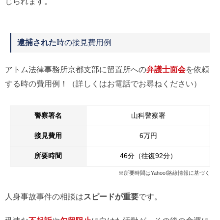
じられます。
逮捕された
時の接見費用例
アトム法律事務所京都支部に留置所への
弁護士面会
を依頼
する時の費用例！（詳しくはお電話でお尋ねください）
警察署名
山科警察署
接見費用
6万円
所要時間
46分（往復92分）
※所要時間はYahoo!路線情報に基づく
人身事故事件の相談は
スピードが重要
です。