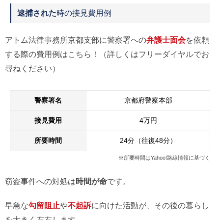
逮捕された
時の接見費用例
アトム法律事務所京都支部に警察署への
弁護士面会
を依頼
する際の費用例はこちら！（詳しくはフリーダイヤルでお
尋ねください）
警察署名
京都府警察本部
接見費用
4万円
所要時間
24分（往復48分）
※所要時間はYahoo!路線情報に基づく
窃盗事件への対処は
時間が命
です。
早急な
勾留阻止
や
不起訴
に向けた活動が、その後の暮らし
を大きく左右します。