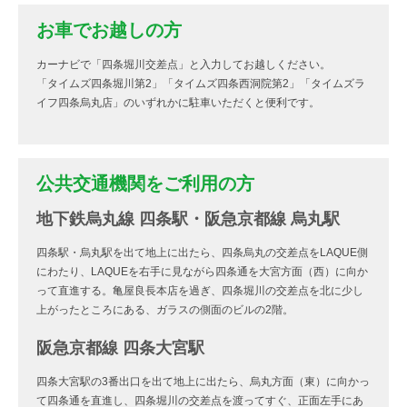
お車でお越しの方
カーナビで「四条堀川交差点」と入力してお越しください。
「タイムズ四条堀川第2」「タイムズ四条西洞院第2」「タイムズラ
イフ四条烏丸店」のいずれかに駐車いただくと便利です。
公共交通機関をご利用の方
地下鉄烏丸線 四条駅・阪急京都線 烏丸駅
四条駅・烏丸駅を出て地上に出たら、四条烏丸の交差点をLAQUE側
にわたり、LAQUEを右手に見ながら四条通を大宮方面（西）に向か
って直進する。亀屋良長本店を過ぎ、四条堀川の交差点を北に少し
上がったところにある、ガラスの側面のビルの2階。
阪急京都線 四条大宮駅
四条大宮駅の3番出口を出て地上に出たら、烏丸方面（東）に向かっ
て四条通を直進し、四条堀川の交差点を渡ってすぐ、正面左手にあ