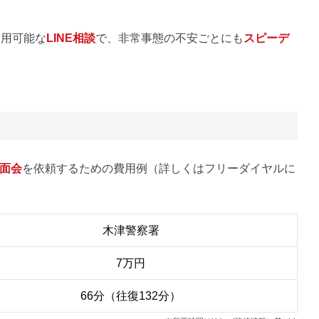
利用可能な
LINE相談
で、非常事態の不安ごとにも
スピーデ
面会
を依頼するための費用例（詳しくはフリーダイヤルに
木津警察署
7万円
66分（往復132分）