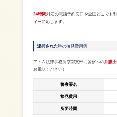
24時間
対応の電話予約窓口や全国どこでも
ィー
に応じます。
逮捕された
時の接見費用例
アトム法律事務所京都支部に警察への
弁護士
お電話ください）
警察署名
接見費用
所要時間