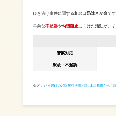
ひき逃げ事件に関する相談は
迅速さが命
です
早急な
不起訴
や
勾留阻止
に向けた活動が、そ
警察対応
釈放・不起訴
タグ：
ひき逃げの起訴無料法律相談
,
木津川市から弁