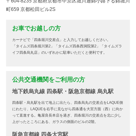
〒604-8235 京都府京都市中京区堀川通錦小路下る錦堀川
町659 京都松田ビル2S
お車でお越しの方
カーナビで「四条堀川交差点」と入力してお越しください。
「タイムズ四条堀川第2」「タイムズ四条西洞院第2」「タイムズラ
イフ四条烏丸店」のいずれかに駐車いただくと便利です。
公共交通機関をご利用の方
地下鉄烏丸線 四条駅・阪急京都線 烏丸駅
四条駅・烏丸駅を出て地上に出たら、四条烏丸の交差点をLAQUE側
にわたり、LAQUEを右手に見ながら四条通を大宮方面（西）に向か
って直進する。亀屋良長本店を過ぎ、四条堀川の交差点を北に少し
上がったところにある、ガラスの側面のビルの2階。
阪急京都線 四条大宮駅