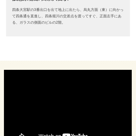
四条大宮駅の3番出口を出て地上に出たら、烏丸方面（東）に向かっ
て四条通を直進し、四条堀川の交差点を渡ってすぐ、正面左手にあ
る、ガラスの側面のビルの2階。