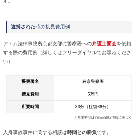
す。
逮捕された
時の接見費用例
アトム法律事務所京都支部に警察署への
弁護士面会
を依頼
する際の費用例（詳しくはフリーダイヤルでお尋ねくださ
い）
警察署名
右京警察署
接見費用
5万円
所要時間
33分（往復66分）
※所要時間はYahoo!路線情報に基づく
人身事故事件に関する相談は
時間との勝負
です。