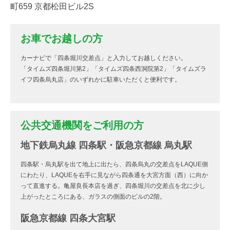
町659 京都松田ビル2S
お車でお越しの方
カーナビで「四条堀川交差点」と入力してお越しください。
「タイムズ四条堀川第2」「タイムズ四条西洞院第2」「タイムズラ
イフ四条烏丸店」のいずれかに駐車いただくと便利です。
公共交通機関をご利用の方
地下鉄烏丸線 四条駅・阪急京都線 烏丸駅
四条駅・烏丸駅を出て地上に出たら、四条烏丸の交差点をLAQUE側
にわたり、LAQUEを右手に見ながら四条通を大宮方面（西）に向か
って直進する。亀屋良長本店を過ぎ、四条堀川の交差点を北に少し
上がったところにある、ガラスの側面のビルの2階。
阪急京都線 四条大宮駅