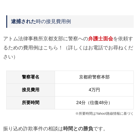
逮捕された
時の接見費用例
アトム法律事務所京都支部に警察への
弁護士面会
を依頼す
るための費用例はこちら！（詳しくはお電話でお尋ねくだ
さい）
警察署名
京都府警察本部
接見費用
4万円
所要時間
24分（往復48分）
※所要時間はYahoo!路線情報に基づく
振り込め詐欺事件の相談は
時間との勝負
です。