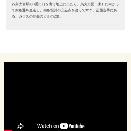
四条大宮駅の3番出口を出て地上に出たら、烏丸方面（東）に向かっ
て四条通を直進し、四条堀川の交差点を渡ってすぐ、正面左手にあ
る、ガラスの側面のビルの2階。