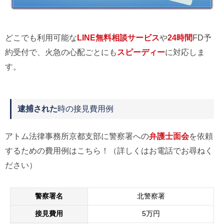
どこでも利用可能な
LINE無料相談サービス
や
24時間
FD予
約受付で、火急の心配ごとにも
スピーディー
に対応しま
す。
逮捕された
時の接見費用例
アトム法律事務所京都支部に警察署への
弁護士面会
を依頼
するための費用例はこちら！（詳しくはお電話でお尋ねく
ださい）
警察署名
北警察署
接見費用
5万円