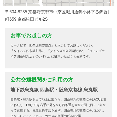
〒604-8235 京都府京都市中京区堀川通錦小路下る錦堀川
町659 京都松田ビル2S
お車でお越しの方
カーナビで「四条堀川交差点」と入力してお越しください。
「タイムズ四条堀川第2」「タイムズ四条西洞院第2」「タイムズラ
イフ四条烏丸店」のいずれかに駐車いただくと便利です。
公共交通機関をご利用の方
地下鉄烏丸線 四条駅・阪急京都線 烏丸駅
四条駅・烏丸駅を出て地上に出たら、四条烏丸の交差点をLAQUE側
にわたり、LAQUEを右手に見ながら四条通を大宮方面（西）に向か
って直進する。亀屋良長本店を過ぎ、四条堀川の交差点を北に少し
上がったところにある、ガラスの側面のビルの2階。