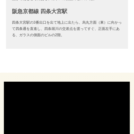
阪急京都線 四条大宮駅
四条大宮駅の3番出口を出て地上に出たら、烏丸方面（東）に向かっ
て四条通を直進し、四条堀川の交差点を渡ってすぐ、正面左手にあ
る、ガラスの側面のビルの2階。