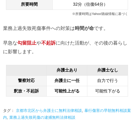
所要時間
32分（往復64分）
※所要時間はYahoo!路線情報に基づく
業務上過失致死傷事件への対策は
時間が命
です。
早急な
勾留阻止
や
不起訴
に向けた活動が、その後の暮らし
に影響します。
弁護士あり
弁護士なし
警察対応
弁護士に一任
自力で行う
釈放・不起訴
可能性上がる
可能性下がる
タグ：
京都市北区から弁護士に無料法律相談
,
暴行傷害の早朝無料相談案
内
,
業務上過失致死傷の逮捕無料法律相談