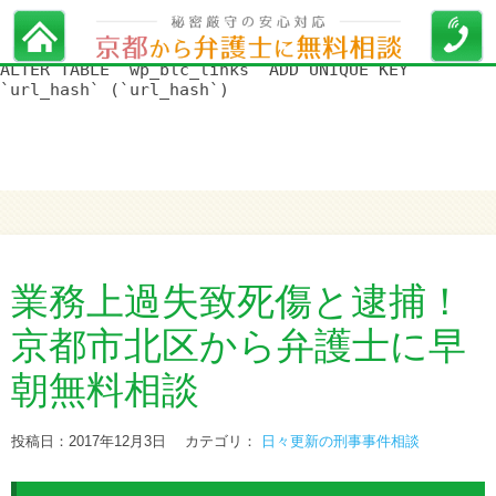
WordPress データベースエラー:
[Duplicate entry '' for key
'url_hash']
ALTER TABLE `wp_blc_links` ADD UNIQUE KEY
`url_hash` (`url_hash`)
業務上過失致死傷と逮捕！
京都市北区から弁護士に早
朝無料相談
投稿日：2017年12月3日
カテゴリ：
日々更新の刑事事件相談