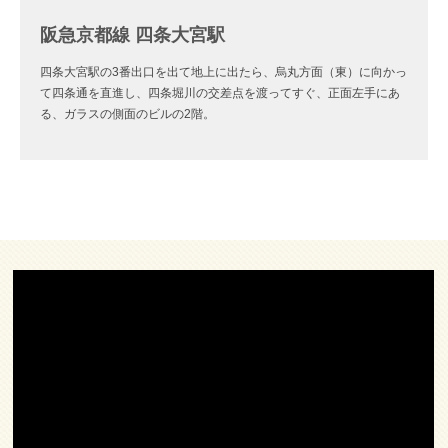
阪急京都線 四条大宮駅
四条大宮駅の3番出口を出て地上に出たら、烏丸方面（東）に向かっ
て四条通を直進し、四条堀川の交差点を渡ってすぐ、正面左手にあ
る、ガラスの側面のビルの2階。