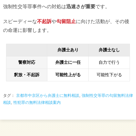
強制性交等罪事件への対処は
迅速さが重要
です。
スピーディーな
不起訴
や
勾留阻止
に向けた活動が、その後
の命運に影響します。
弁護士あり
弁護士なし
警察対応
弁護士に一任
自力で行う
釈放・不起訴
可能性上がる
可能性下がる
タグ：
京都市中京区から弁護士に無料相談
,
強制性交等罪の勾留無料法律
相談
,
性犯罪の無料法律相談案内