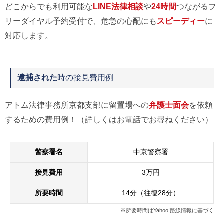
どこからでも利用可能な
LINE法律相談
や
24時間
つながるフ
リーダイヤル予約受付で、危急の心配にも
スピーディー
に
対応します。
逮捕された
時の接見費用例
アトム法律事務所京都支部に留置場への
弁護士面会
を依頼
するための費用例！（詳しくはお電話でお尋ねください）
警察署名
中京警察署
接見費用
3万円
所要時間
14分（往復28分）
※所要時間はYahoo!路線情報に基づく