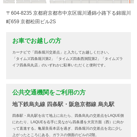
〒604-8235 京都府京都市中京区堀川通錦小路下る錦堀川
町659 京都松田ビル2S
お車でお越しの方
カーナビで「四条堀川交差点」と入力してお越しください。
「タイムズ四条堀川第2」「タイムズ四条西洞院第2」「タイムズラ
イフ四条烏丸店」のいずれかに駐車いただくと便利です。
公共交通機関をご利用の方
地下鉄烏丸線 四条駅・阪急京都線 烏丸駅
四条駅・烏丸駅を出て地上に出たら、四条烏丸の交差点をLAQUE側
にわたり、LAQUEを右手に見ながら四条通を大宮方面（西）に向か
って直進する。亀屋良長本店を過ぎ、四条堀川の交差点を北に少し
上がったところにある、ガラスの側面のビルの2階。