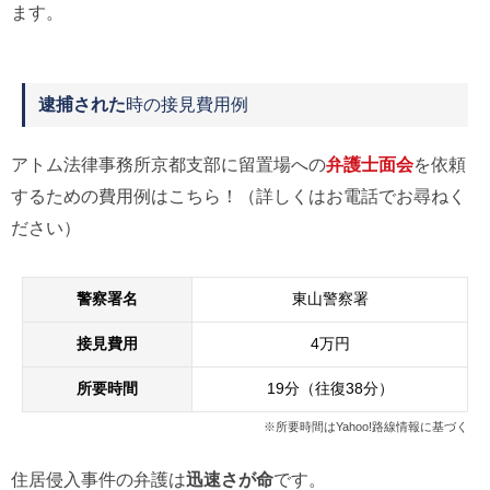
ます。
逮捕された
時の接見費用例
アトム法律事務所京都支部に留置場への
弁護士面会
を依頼
するための費用例はこちら！（詳しくはお電話でお尋ねく
ださい）
警察署名
東山警察署
接見費用
4万円
所要時間
19分（往復38分）
※所要時間はYahoo!路線情報に基づく
住居侵入事件の弁護は
迅速さが命
です。