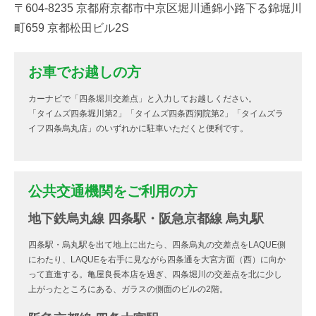
〒604-8235 京都府京都市中京区堀川通錦小路下る錦堀川
町659 京都松田ビル2S
お車でお越しの方
カーナビで「四条堀川交差点」と入力してお越しください。
「タイムズ四条堀川第2」「タイムズ四条西洞院第2」「タイムズラ
イフ四条烏丸店」のいずれかに駐車いただくと便利です。
公共交通機関をご利用の方
地下鉄烏丸線 四条駅・阪急京都線 烏丸駅
四条駅・烏丸駅を出て地上に出たら、四条烏丸の交差点をLAQUE側
にわたり、LAQUEを右手に見ながら四条通を大宮方面（西）に向か
って直進する。亀屋良長本店を過ぎ、四条堀川の交差点を北に少し
上がったところにある、ガラスの側面のビルの2階。