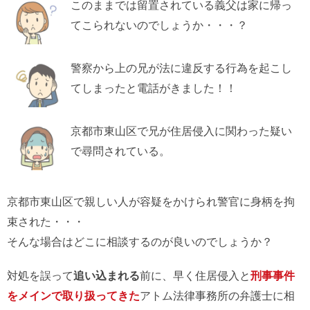
このままでは留置されている義父は家に帰っ
てこられないのでしょうか・・・？
警察から上の兄が法に違反する行為を起こし
てしまったと電話がきました！！
京都市東山区で兄が住居侵入に関わった疑い
で尋問されている。
京都市東山区で親しい人が容疑をかけられ警官に身柄を拘
束された・・・
そんな場合はどこに相談するのが良いのでしょうか？
対処を誤って
追い込まれる
前に、早く住居侵入と
刑事事件
をメインで取り扱ってきた
アトム法律事務所の弁護士に相