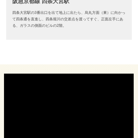
阪急京都線 四条大宮駅
四条大宮駅の3番出口を出て地上に出たら、烏丸方面（東）に向かっ
て四条通を直進し、四条堀川の交差点を渡ってすぐ、正面左手にあ
る、ガラスの側面のビルの2階。