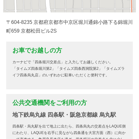
〒604-8235 京都府京都市中京区堀川通錦小路下る錦堀川
町659 京都松田ビル2S
お車でお越しの方
カーナビで「四条堀川交差点」と入力してお越しください。
「タイムズ四条堀川第2」「タイムズ四条西洞院第2」「タイムズラ
イフ四条烏丸店」のいずれかに駐車いただくと便利です。
公共交通機関をご利用の方
地下鉄烏丸線 四条駅・阪急京都線 烏丸駅
四条駅・烏丸駅を出て地上に出たら、四条烏丸の交差点をLAQUE側
にわたり、LAQUEを右手に見ながら四条通を大宮方面（西）に向か