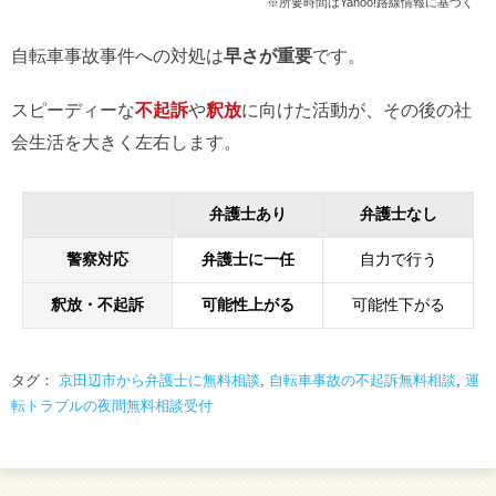
※所要時間はYahoo!路線情報に基づく
自転車事故事件への対処は
早さが重要
です。
スピーディーな
不起訴
や
釈放
に向けた活動が、その後の社
会生活を大きく左右します。
弁護士あり
弁護士なし
警察対応
弁護士に一任
自力で行う
釈放・不起訴
可能性上がる
可能性下がる
タグ：
京田辺市から弁護士に無料相談
,
自転車事故の不起訴無料相談
,
運
転トラブルの夜間無料相談受付