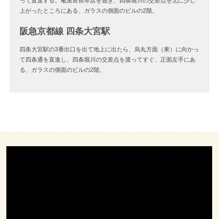
って直進する。亀屋良長本店を過ぎ、四条堀川の交差点を北に少し
上がったところにある、ガラスの側面のビルの2階。
阪急京都線 四条大宮駅
四条大宮駅の3番出口を出て地上に出たら、烏丸方面（東）に向かっ
て四条通を直進し、四条堀川の交差点を渡ってすぐ、正面左手にあ
る、ガラスの側面のビルの2階。