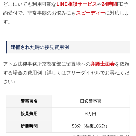
どこにいても利用可能な
LINE相談サービス
や
24時間
FD予
約受付で、非常事態のお悩みにも
スピーディー
に対応しま
す。
逮捕された
時の接見費用例
アトム法律事務所京都支部に留置場への
弁護士面会
を依頼
する場合の費用例（詳しくはフリーダイヤルでお尋ねくだ
さい）
警察署名
田辺警察署
接見費用
6万円
所要時間
53分（往復106分）