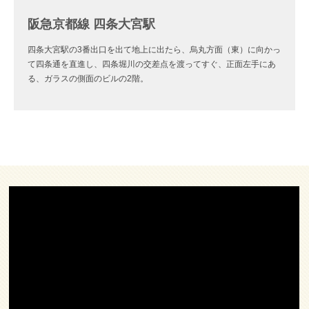
阪急京都線 四条大宮駅
四条大宮駅の3番出口を出て地上に出たら、烏丸方面（東）に向かっ
て四条通を直進し、四条堀川の交差点を渡ってすぐ、正面左手にあ
る、ガラスの側面のビルの2階。