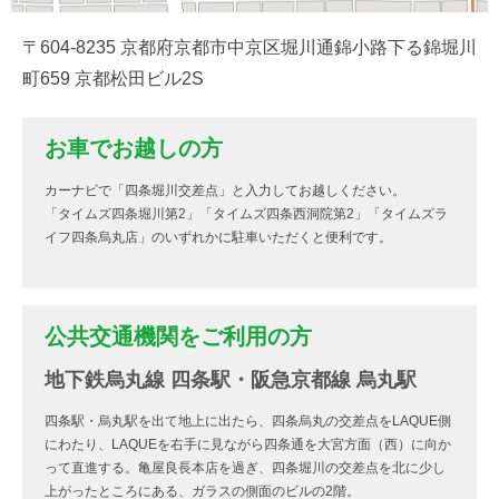
〒604-8235 京都府京都市中京区堀川通錦小路下る錦堀川
町659 京都松田ビル2S
お車でお越しの方
カーナビで「四条堀川交差点」と入力してお越しください。
「タイムズ四条堀川第2」「タイムズ四条西洞院第2」「タイムズラ
イフ四条烏丸店」のいずれかに駐車いただくと便利です。
公共交通機関をご利用の方
地下鉄烏丸線 四条駅・阪急京都線 烏丸駅
四条駅・烏丸駅を出て地上に出たら、四条烏丸の交差点をLAQUE側
にわたり、LAQUEを右手に見ながら四条通を大宮方面（西）に向か
って直進する。亀屋良長本店を過ぎ、四条堀川の交差点を北に少し
上がったところにある、ガラスの側面のビルの2階。