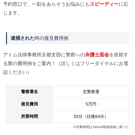
予約窓口で、一刻をあらそうお悩みにも
スピーディー
に応
じます。
逮捕された
時の接見費用例
アトム法律事務所京都支部に警察への
弁護士面会
を依頼す
る際の費用例をご案内！（詳しくはフリーダイヤルにお電
話ください）
警察署名
北警察署
接見費用
5万円
所要時間
32分（往復64分）
※所要時間はYahoo!路線情報に基づく