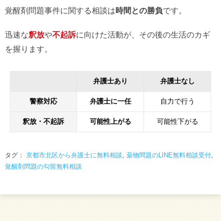
覚醒剤問題事件に関する相談は
時間との勝負
です。
迅速な
釈放
や
不起訴
に向けた活動が、その後の生活のカギ
を握ります。
弁護士あり
弁護士なし
警察対応
弁護士に一任
自力で行う
釈放・不起訴
可能性上がる
可能性下がる
タグ：
京都市北区から弁護士に無料相談
,
薬物問題のLINE無料相談受付
,
覚醒剤問題の勾留無料相談