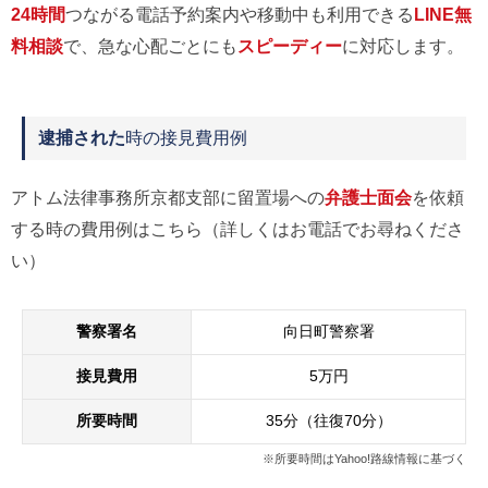
24時間
つながる電話予約案内や移動中も利用できる
LINE無
料相談
で、急な心配ごとにも
スピーディー
に対応します。
逮捕された
時の接見費用例
アトム法律事務所京都支部に留置場への
弁護士面会
を依頼
する時の費用例はこちら（詳しくはお電話でお尋ねくださ
い）
警察署名
向日町警察署
接見費用
5万円
所要時間
35分（往復70分）
※所要時間はYahoo!路線情報に基づく