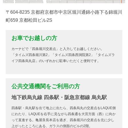
〒604-8235 京都府京都市中京区堀川通錦小路下る錦堀川
町659 京都松田ビル2S
お車でお越しの方
カーナビで「四条堀川交差点」と入力してお越しください。
「タイムズ四条堀川第2」「タイムズ四条西洞院第2」「タイムズラ
イフ四条烏丸店」のいずれかに駐車いただくと便利です。
公共交通機関をご利用の方
地下鉄烏丸線 四条駅・阪急京都線 烏丸駅
四条駅・烏丸駅を出て地上に出たら、四条烏丸の交差点をLAQUE側
にわたり、LAQUEを右手に見ながら四条通を大宮方面（西）に向か
って直進する。亀屋良長本店を過ぎ、四条堀川の交差点を北に少し
上がったところにある、ガラスの側面のビルの2階。