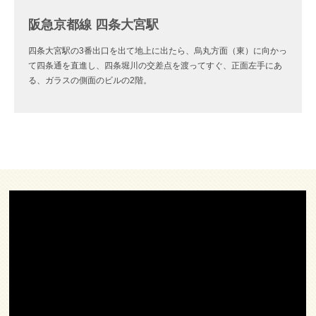
阪急京都線 四条大宮駅
四条大宮駅の3番出口を出て地上に出たら、烏丸方面（東）に向かっ
て四条通を直進し、四条堀川の交差点を渡ってすぐ、正面左手にあ
る、ガラスの側面のビルの2階。