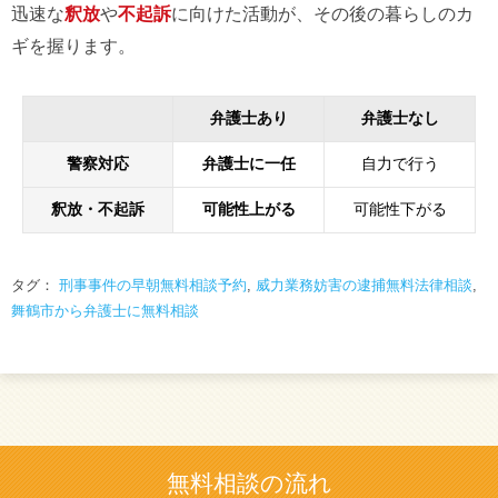
迅速な
釈放
や
不起訴
に向けた活動が、その後の暮らしのカ
ギを握ります。
弁護士あり
弁護士なし
警察対応
弁護士に一任
自力で行う
釈放・不起訴
可能性上がる
可能性下がる
タグ：
刑事事件の早朝無料相談予約
,
威力業務妨害の逮捕無料法律相談
,
舞鶴市から弁護士に無料相談
無料相談の流れ