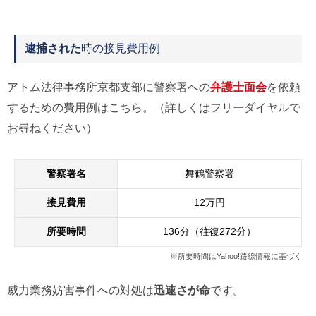
逮捕された
時の接見費用例
アトム法律事務所京都支部に警察署への
弁護士面会
を依頼
するための費用例はこちら。（詳しくはフリーダイヤルで
お尋ねください）
警察署名
舞鶴警察署
接見費用
12万円
所要時間
136分（往復272分）
※所要時間はYahoo!路線情報に基づく
威力業務妨害事件への対処は
迅速さが命
です。