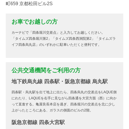
町659 京都松田ビル2S
お車でお越しの方
カーナビで「四条堀川交差点」と入力してお越しください。
「タイムズ四条堀川第2」「タイムズ四条西洞院第2」「タイムズラ
イフ四条烏丸店」のいずれかに駐車いただくと便利です。
公共交通機関をご利用の方
地下鉄烏丸線 四条駅・阪急京都線 烏丸駅
四条駅・烏丸駅を出て地上に出たら、四条烏丸の交差点をLAQUE側
にわたり、LAQUEを右手に見ながら四条通を大宮方面（西）に向か
って直進する。亀屋良長本店を過ぎ、四条堀川の交差点を北に少し
上がったところにある、ガラスの側面のビルの2階。
阪急京都線 四条大宮駅