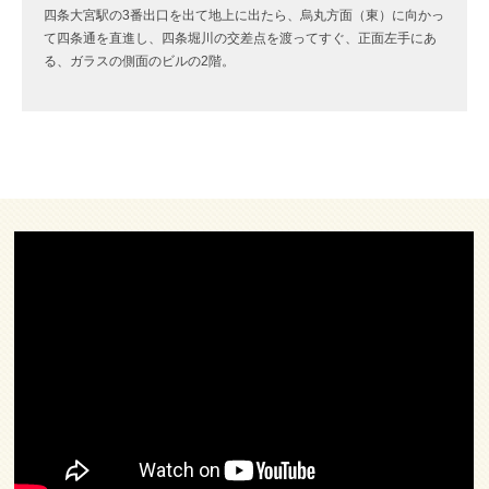
四条大宮駅の3番出口を出て地上に出たら、烏丸方面（東）に向かっ
て四条通を直進し、四条堀川の交差点を渡ってすぐ、正面左手にあ
る、ガラスの側面のビルの2階。