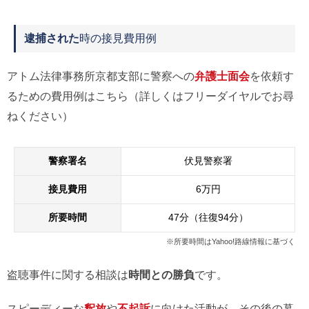
逮捕された
時の接見費用例
アトム法律事務所京都支部に警察への
弁護士面会
を依頼す
るための費用例はこちら（詳しくはフリーダイヤルでお尋
ねください）
警察署名
伏見警察署
接見費用
6万円
所要時間
47分（往復94分）
※所要時間はYahoo!路線情報に基づく
盗聴事件に関する相談は
時間との勝負
です。
スピーディーな
釈放
や
不起訴
に向けた活動が、その後の暮