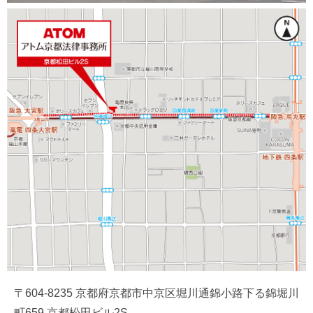
〒604-8235 京都府京都市中京区堀川通錦小路下る錦堀川
町659 京都松田ビル2S