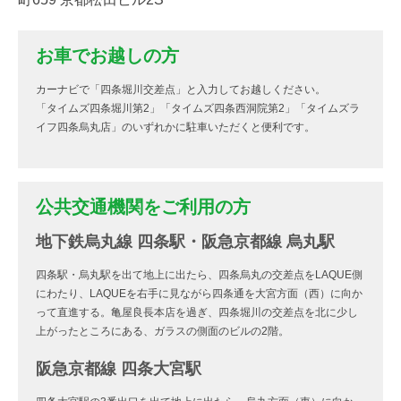
お車でお越しの方
カーナビで「四条堀川交差点」と入力してお越しください。
「タイムズ四条堀川第2」「タイムズ四条西洞院第2」「タイムズラ
イフ四条烏丸店」のいずれかに駐車いただくと便利です。
公共交通機関をご利用の方
地下鉄烏丸線 四条駅・阪急京都線 烏丸駅
四条駅・烏丸駅を出て地上に出たら、四条烏丸の交差点をLAQUE側
にわたり、LAQUEを右手に見ながら四条通を大宮方面（西）に向か
って直進する。亀屋良長本店を過ぎ、四条堀川の交差点を北に少し
上がったところにある、ガラスの側面のビルの2階。
阪急京都線 四条大宮駅