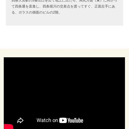
四条大宮駅の3番出口を出て地上に出たら、烏丸方面（東）に向かっ
て四条通を直進し、四条堀川の交差点を渡ってすぐ、正面左手にあ
る、ガラスの側面のビルの2階。