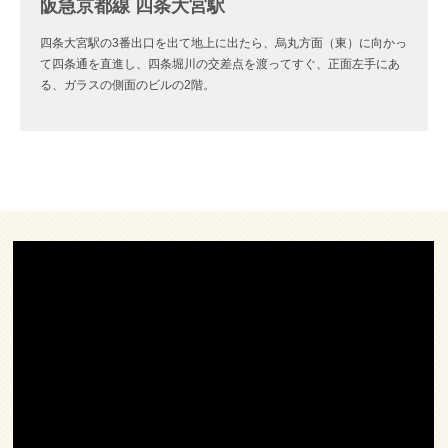
阪急京都線 四条大宮駅
四条大宮駅の3番出口を出て地上に出たら、烏丸方面（東）に向かっ
て四条通を直進し、四条堀川の交差点を渡ってすぐ、正面左手にあ
る、ガラスの側面のビルの2階。