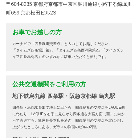
〒604-8235 京都府京都市中京区堀川通錦小路下る錦堀川
町659 京都松田ビル2S
お車でお越しの方
カーナビで「四条堀川交差点」と入力してお越しください。
「タイムズ四条堀川第2」「タイムズ四条西洞院第2」「タイムズラ
イフ四条烏丸店」のいずれかに駐車いただくと便利です。
公共交通機関をご利用の方
地下鉄烏丸線 四条駅・阪急京都線 烏丸駅
四条駅・烏丸駅を出て地上に出たら、四条烏丸の交差点をLAQUE側
にわたり、LAQUEを右手に見ながら四条通を大宮方面（西）に向か
って直進する。亀屋良長本店を過ぎ、四条堀川の交差点を北に少し
上がったところにある、ガラスの側面のビルの2階。