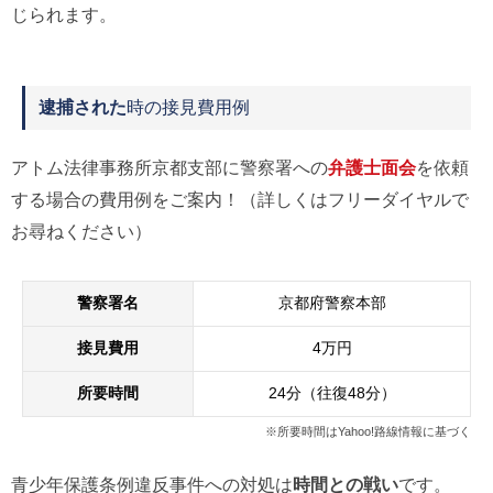
じられます。
逮捕された
時の接見費用例
アトム法律事務所京都支部に警察署への
弁護士面会
を依頼
する場合の費用例をご案内！（詳しくはフリーダイヤルで
お尋ねください）
警察署名
京都府警察本部
接見費用
4万円
所要時間
24分（往復48分）
※所要時間はYahoo!路線情報に基づく
青少年保護条例違反事件への対処は
時間との戦い
です。