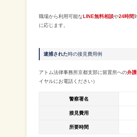
職場から利用可能な
LINE無料相談
や
24時間
に応じます。
逮捕された
時の接見費用例
アトム法律事務所京都支部に留置所への
弁護
イヤルにお電話ください）
警察署名
接見費用
所要時間