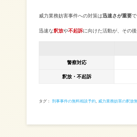
威力業務妨害事件への対策は
迅速さが重要
で
迅速な
釈放
や
不起訴
に向けた活動が、その後
警察対応
釈放・不起訴
タグ：
刑事事件の無料相談予約
,
威力業務妨害の釈放