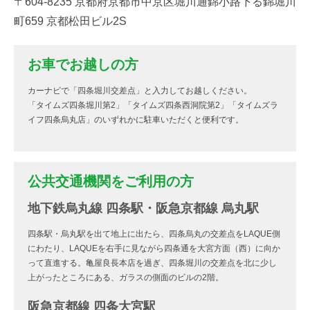
〒604-8235 京都府京都市中京区堀川通錦小路下る錦堀川
町659 京都松田ビル2S
お車でお越しの方
カーナビで「四条堀川交差点」と入力してお越しください。
「タイムズ四条堀川第2」「タイムズ四条西洞院第2」「タイムズラ
イフ四条烏丸店」のいずれかに駐車いただくと便利です。
公共交通機関をご利用の方
地下鉄烏丸線 四条駅・阪急京都線 烏丸駅
四条駅・烏丸駅を出て地上に出たら、四条烏丸の交差点をLAQUE側
にわたり、LAQUEを右手に見ながら四条通を大宮方面（西）に向か
って直進する。亀屋良長本店を過ぎ、四条堀川の交差点を北に少し
上がったところにある、ガラスの側面のビルの2階。
阪急京都線 四条大宮駅