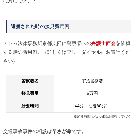
に対応できます。
逮捕された
時の接見費用例
アトム法律事務所京都支部に警察署への
弁護士面会
を依頼
する時の費用例。（詳しくはフリーダイヤルにお電話くだ
さい）
警察署名
宇治警察署
接見費用
5万円
所要時間
44分（往復88分）
※所要時間はYahoo!路線情報に基づく
交通事故事件の相談は
早さが命
です。