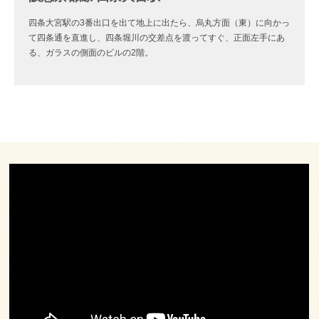
四条大宮駅の3番出口を出て地上に出たら、烏丸方面（東）に向かっ
て四条通を直進し、四条堀川の交差点を渡ってすぐ、正面左手にあ
る、ガラスの側面のビルの2階。