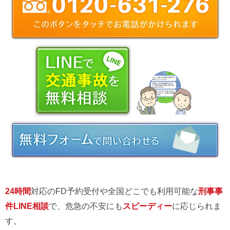
24時間
対応のFD予約受付や全国どこでも利用可能な
刑事事
件LINE相談
で、危急の不安にも
スピーディー
に応じられま
す。