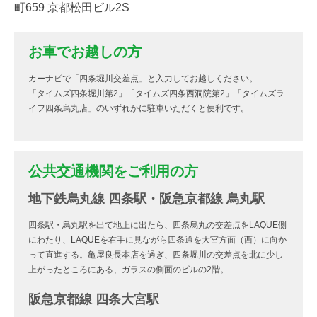
町659 京都松田ビル2S
お車でお越しの方
カーナビで「四条堀川交差点」と入力してお越しください。
「タイムズ四条堀川第2」「タイムズ四条西洞院第2」「タイムズラ
イフ四条烏丸店」のいずれかに駐車いただくと便利です。
公共交通機関をご利用の方
地下鉄烏丸線 四条駅・阪急京都線 烏丸駅
四条駅・烏丸駅を出て地上に出たら、四条烏丸の交差点をLAQUE側
にわたり、LAQUEを右手に見ながら四条通を大宮方面（西）に向か
って直進する。亀屋良長本店を過ぎ、四条堀川の交差点を北に少し
上がったところにある、ガラスの側面のビルの2階。
阪急京都線 四条大宮駅