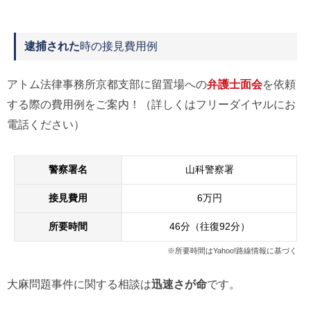
逮捕された
時の接見費用例
アトム法律事務所京都支部に留置場への
弁護士面会
を依頼
する際の費用例をご案内！（詳しくはフリーダイヤルにお
電話ください）
警察署名
山科警察署
接見費用
6万円
所要時間
46分（往復92分）
※所要時間はYahoo!路線情報に基づく
大麻問題事件に関する相談は
迅速さが命
です。