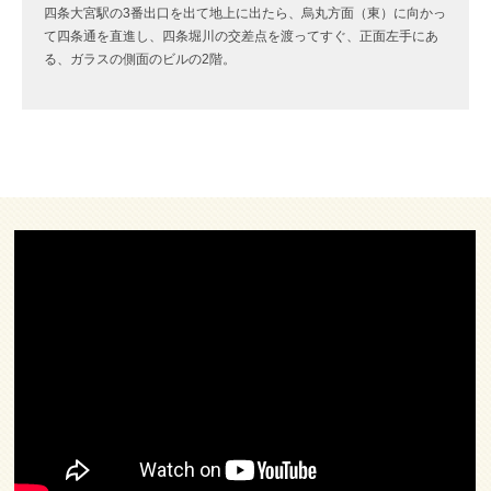
四条大宮駅の3番出口を出て地上に出たら、烏丸方面（東）に向かっ
て四条通を直進し、四条堀川の交差点を渡ってすぐ、正面左手にあ
る、ガラスの側面のビルの2階。