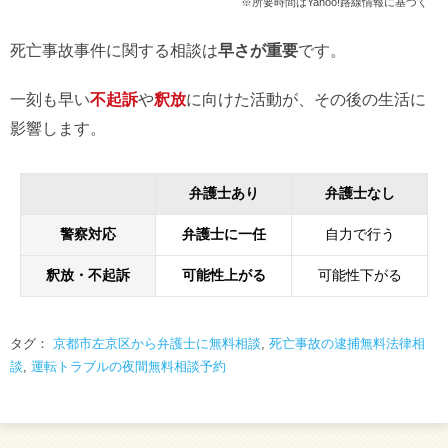
※所要時間はYahoo!路線情報に基づく
死亡事故事件に関する相談は
早さが重要
です。
一刻も早い
不起訴
や
釈放
に向けた活動が、その後の生活に
影響します。
弁護士あり
弁護士なし
警察対応
弁護士に一任
自力で行う
釈放・不起訴
可能性上がる
可能性下がる
タグ：
京都市左京区から弁護士に無料相談
,
死亡事故の逮捕無料法律相
談
,
運転トラブルの夜間無料相談予約