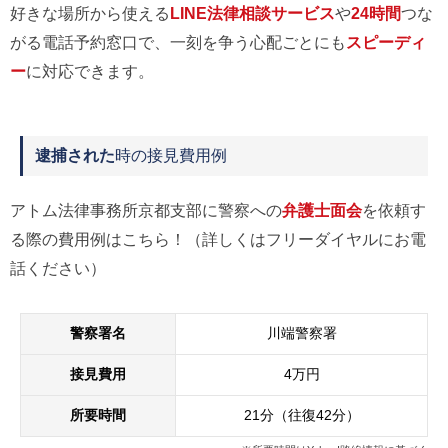
好きな場所から使える
LINE法律相談サービス
や
24時間
つな
がる電話予約窓口で、一刻を争う心配ごとにも
スピーディ
ー
に対応できます。
逮捕された
時の接見費用例
アトム法律事務所京都支部に警察への
弁護士面会
を依頼す
る際の費用例はこちら！（詳しくはフリーダイヤルにお電
話ください）
警察署名
川端警察署
接見費用
4万円
所要時間
21分（往復42分）