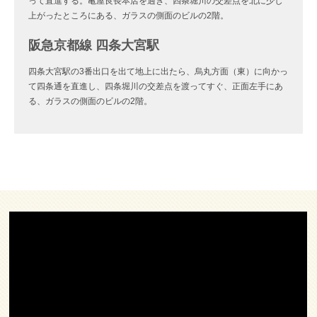
って直進する。亀屋良長本店を過ぎ、四条堀川の交差点を北に少し
上がったところにある、ガラスの側面のビルの2階。
阪急京都線 四条大宮駅
四条大宮駅の3番出口を出て地上に出たら、烏丸方面（東）に向かっ
て四条通を直進し、四条堀川の交差点を渡ってすぐ、正面左手にあ
る、ガラスの側面のビルの2階。