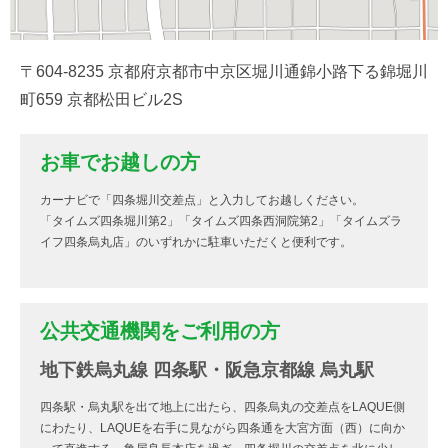
〒604-8235 京都府京都市中京区堀川通錦小路下る錦堀川
町659 京都松田ビル2S
お車でお越しの方
カーナビで「四条堀川交差点」と入力してお越しください。
「タイムズ四条堀川第2」「タイムズ四条西洞院第2」「タイムズラ
イフ四条烏丸店」のいずれかに駐車いただくと便利です。
公共交通機関をご利用の方
地下鉄烏丸線 四条駅・阪急京都線 烏丸駅
四条駅・烏丸駅を出て地上に出たら、四条烏丸の交差点をLAQUE側
にわたり、LAQUEを右手に見ながら四条通を大宮方面（西）に向か