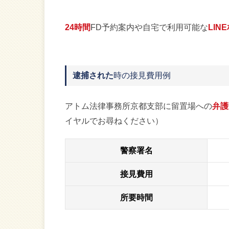
24時間
FD予約案内や自宅で利用可能な
LIN
逮捕された
時の接見費用例
アトム法律事務所京都支部に留置場への
弁護
イヤルでお尋ねください）
警察署名
接見費用
所要時間