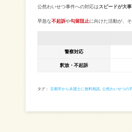
公然わいせつ事件への対応は
スピードが大事
早急な
不起訴
や
勾留阻止
に向けた活動が、そ
警察対応
釈放・不起訴
タグ：
京都市から弁護士に無料相談
,
公然わいせつの