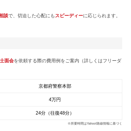
E相談
で、切迫した心配にも
スピーディー
に応じられます。
士面会
を依頼する際の費用例をご案内（詳しくはフリーダ
京都府警察本部
4万円
24分（往復48分）
※所要時間はYahoo!路線情報に基づく