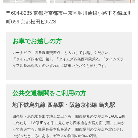
〒604-8235 京都府京都市中京区堀川通錦小路下る錦堀川
町659 京都松田ビル2S
お車でお越しの方
カーナビで「四条堀川交差点」と入力してお越しください。
「タイムズ四条堀川第2」「タイムズ四条西洞院第2」「タイムズラ
イフ四条烏丸店」のいずれかに駐車いただくと便利です。
公共交通機関をご利用の方
地下鉄烏丸線 四条駅・阪急京都線 烏丸駅
四条駅・烏丸駅を出て地上に出たら、四条烏丸の交差点をLAQUE側
にわたり、LAQUEを右手に見ながら四条通を大宮方面（西）に向か
って直進する。亀屋良長本店を過ぎ、四条堀川の交差点を北に少し
上がったところにある、ガラスの側面のビルの2階。