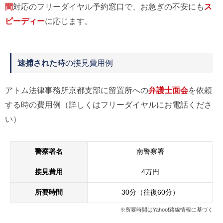
間
対応のフリーダイヤル予約窓口で、お急ぎの不安にも
ス
ピーディー
に応じます。
逮捕された
時の接見費用例
アトム法律事務所京都支部に留置所への
弁護士面会
を依頼
する時の費用例（詳しくはフリーダイヤルにお電話くださ
い）
警察署名
南警察署
接見費用
4万円
所要時間
30分（往復60分）
※所要時間はYahoo!路線情報に基づく