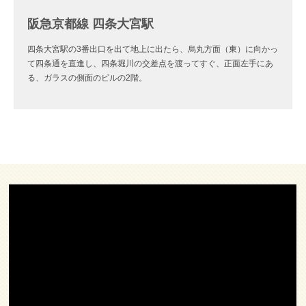
阪急京都線 四条大宮駅
四条大宮駅の3番出口を出て地上に出たら、烏丸方面（東）に向かっ
て四条通を直進し、四条堀川の交差点を渡ってすぐ、正面左手にあ
る、ガラスの側面のビルの2階。