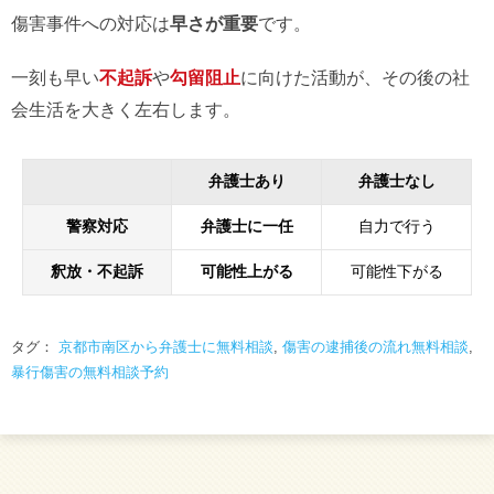
傷害事件への対応は
早さが重要
です。
一刻も早い
不起訴
や
勾留阻止
に向けた活動が、その後の社
会生活を大きく左右します。
弁護士あり
弁護士なし
警察対応
弁護士に一任
自力で行う
釈放・不起訴
可能性上がる
可能性下がる
タグ：
京都市南区から弁護士に無料相談
,
傷害の逮捕後の流れ無料相談
,
暴行傷害の無料相談予約