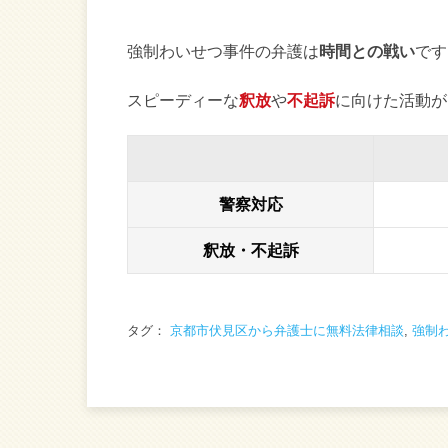
強制わいせつ事件の弁護は
時間との戦い
です
スピーディーな
釈放
や
不起訴
に向けた活動が
警察対応
釈放・不起訴
タグ：
京都市伏見区から弁護士に無料法律相談
,
強制