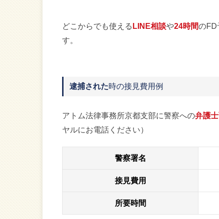
どこからでも使える
LINE相談
や
24時間
のF
す。
逮捕された
時の接見費用例
アトム法律事務所京都支部に警察への
弁護士
ヤルにお電話ください）
警察署名
接見費用
所要時間