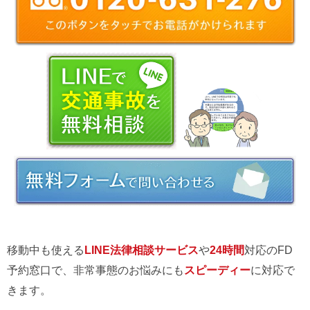
移動中も使える
LINE法律相談サービス
や
24時間
対応のFD
予約窓口で、非常事態のお悩みにも
スピーディー
に対応で
きます。