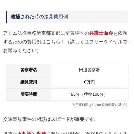
逮捕された
時の接見費用例
アトム法律事務所京都支部に留置場への
弁護士面会
を依頼
するための費用例はこちら！（詳しくはフリーダイヤルで
お尋ねください）
警察署名
田辺警察署
接見費用
6万円
所要時間
53分（往復106分）
※所要時間はYahoo!路線情報に基づく
交通事故事件の相談は
スピードが重要
です。
迅速な
不起訴
や
釈放
に向けた活動が、その後の人生を大き