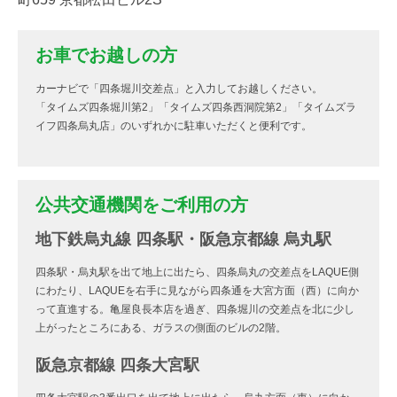
お車でお越しの方
カーナビで「四条堀川交差点」と入力してお越しください。
「タイムズ四条堀川第2」「タイムズ四条西洞院第2」「タイムズラ
イフ四条烏丸店」のいずれかに駐車いただくと便利です。
公共交通機関をご利用の方
地下鉄烏丸線 四条駅・阪急京都線 烏丸駅
四条駅・烏丸駅を出て地上に出たら、四条烏丸の交差点をLAQUE側
にわたり、LAQUEを右手に見ながら四条通を大宮方面（西）に向か
って直進する。亀屋良長本店を過ぎ、四条堀川の交差点を北に少し
上がったところにある、ガラスの側面のビルの2階。
阪急京都線 四条大宮駅