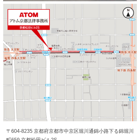
〒604-8235 京都府京都市中京区堀川通錦小路下る錦堀川
町659 京都松田ビル2S