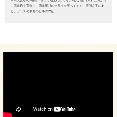
四条大宮駅の3番出口を出て地上に出たら、烏丸方面（東）に向かっ
て四条通を直進し、四条堀川の交差点を渡ってすぐ、正面左手にあ
る、ガラスの側面のビルの2階。