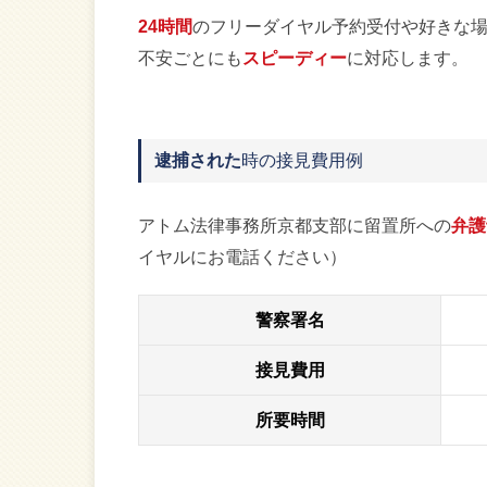
24時間
のフリーダイヤル予約受付や好きな
不安ごとにも
スピーディー
に対応します。
逮捕された
時の接見費用例
アトム法律事務所京都支部に留置所への
弁護
イヤルにお電話ください）
警察署名
接見費用
所要時間