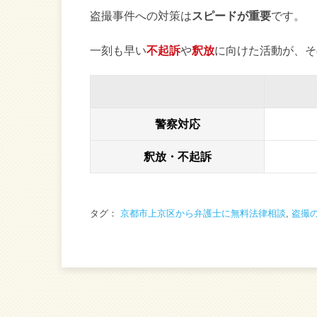
盗撮事件への対策は
スピードが重要
です。
一刻も早い
不起訴
や
釈放
に向けた活動が、そ
警察対応
釈放・不起訴
タグ：
京都市上京区から弁護士に無料法律相談
,
盗撮