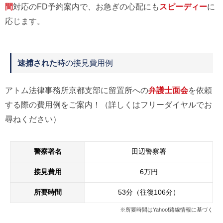
間
対応のFD予約案内で、お急ぎの心配にも
スピーディー
に
応じます。
逮捕された
時の接見費用例
アトム法律事務所京都支部に留置所への
弁護士面会
を依頼
する際の費用例をご案内！（詳しくはフリーダイヤルでお
尋ねください）
警察署名
田辺警察署
接見費用
6万円
所要時間
53分（往復106分）
※所要時間はYahoo!路線情報に基づく