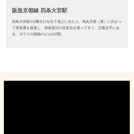
阪急京都線 四条大宮駅
四条大宮駅の3番出口を出て地上に出たら、烏丸方面（東）に向かっ
て四条通を直進し、四条堀川の交差点を渡ってすぐ、正面左手にあ
る、ガラスの側面のビルの2階。