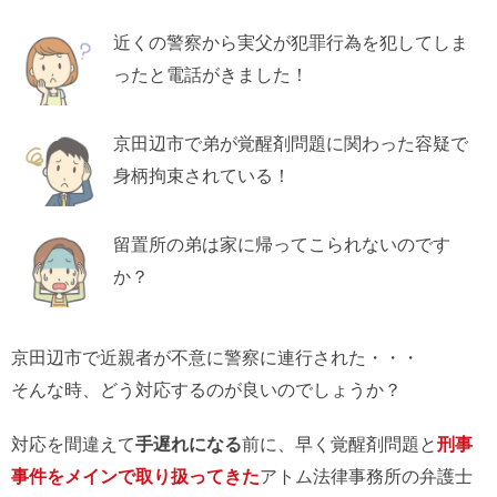
近くの警察から実父が犯罪行為を犯してしま
ったと電話がきました！
京田辺市で弟が覚醒剤問題に関わった容疑で
身柄拘束されている！
留置所の弟は家に帰ってこられないのです
か？
京田辺市で近親者が不意に警察に連行された・・・
そんな時、どう対応するのが良いのでしょうか？
対応を間違えて
手遅れになる
前に、早く覚醒剤問題と
刑事
事件をメインで取り扱ってきた
アトム法律事務所の弁護士