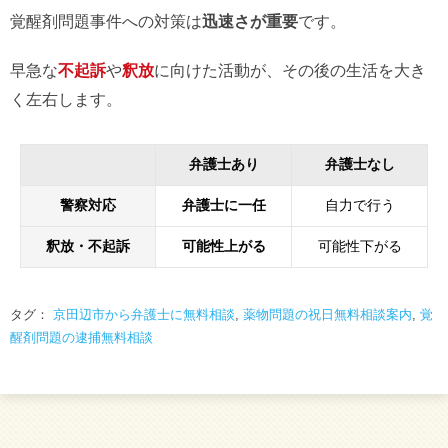
覚醒剤問題事件への対策は
迅速さが重要
です。
早急な
不起訴
や
釈放
に向けた活動が、その後の生活を大き
く左右します。
弁護士あり
弁護士なし
警察対応
弁護士に一任
自力で行う
釈放・不起訴
可能性上がる
可能性下がる
タグ：
京田辺市から弁護士に無料相談
,
薬物問題の祝日無料相談案内
,
覚
醒剤問題の逮捕無料相談