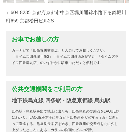
〒604-8235 京都府京都市中京区堀川通錦小路下る錦堀川
町659 京都松田ビル2S
お車でお越しの方
カーナビで「四条堀川交差点」と入力してお越しください。
「タイムズ四条堀川第2」「タイムズ四条西洞院第2」「タイムズラ
イフ四条烏丸店」のいずれかに駐車いただくと便利です。
公共交通機関をご利用の方
地下鉄烏丸線 四条駅・阪急京都線 烏丸駅
四条駅・烏丸駅を出て地上に出たら、四条烏丸の交差点をLAQUE側
にわたり、LAQUEを右手に見ながら四条通を大宮方面（西）に向か
って直進する。亀屋良長本店を過ぎ、四条堀川の交差点を北に少し
上がったところにある、ガラスの側面のビルの2階。