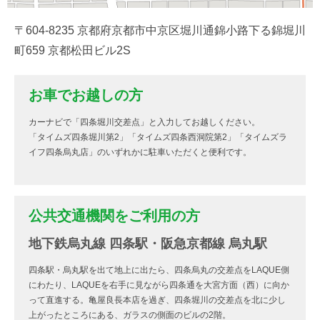
〒604-8235 京都府京都市中京区堀川通錦小路下る錦堀川
町659 京都松田ビル2S
お車でお越しの方
カーナビで「四条堀川交差点」と入力してお越しください。
「タイムズ四条堀川第2」「タイムズ四条西洞院第2」「タイムズラ
イフ四条烏丸店」のいずれかに駐車いただくと便利です。
公共交通機関をご利用の方
地下鉄烏丸線 四条駅・阪急京都線 烏丸駅
四条駅・烏丸駅を出て地上に出たら、四条烏丸の交差点をLAQUE側
にわたり、LAQUEを右手に見ながら四条通を大宮方面（西）に向か
って直進する。亀屋良長本店を過ぎ、四条堀川の交差点を北に少し
上がったところにある、ガラスの側面のビルの2階。