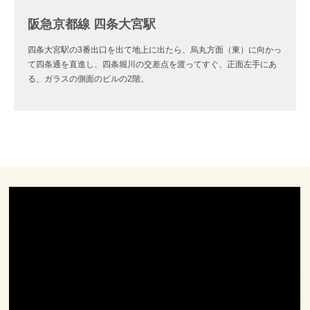
阪急京都線 四条大宮駅
四条大宮駅の3番出口を出て地上に出たら、烏丸方面（東）に向かっ
て四条通を直進し、四条堀川の交差点を渡ってすぐ、正面左手にあ
る、ガラスの側面のビルの2階。