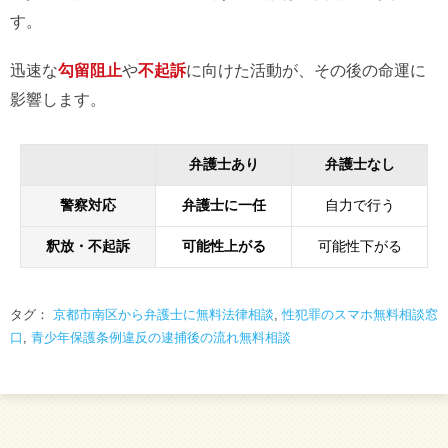
す。
迅速な
勾留阻止
や
不起訴
に向けた活動が、その後の命運に
影響します。
弁護士あり
弁護士なし
警察対応
弁護士に一任
自力で行う
釈放・不起訴
可能性上がる
可能性下がる
タグ：
京都市南区から弁護士に無料法律相談
,
性犯罪のスマホ無料相談窓
口
,
青少年保護条例違反の逮捕後の流れ無料相談