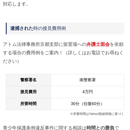
対応します。
逮捕された
時の接見費用例
アトム法律事務所京都支部に留置場への
弁護士面会
を依頼
する場合の費用例をご案内！（詳しくはお電話でお尋ねく
ださい）
警察署名
南警察署
接見費用
4万円
所要時間
30分（往復60分）
※所要時間はYahoo!路線情報に基づく
青少年保護条例違反事件に関する相談は
時間との勝負
で