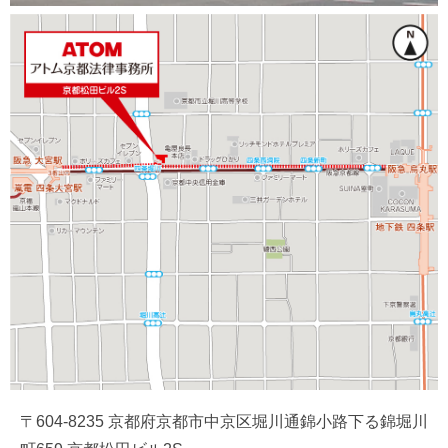
〒604-8235 京都府京都市中京区堀川通錦小路下る錦堀川