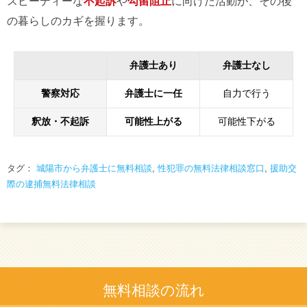
スピーディーな
不起訴
や
勾留阻止
に向けた活動が、その後
の暮らしのカギを握ります。
弁護士あり
弁護士なし
警察対応
弁護士に一任
自力で行う
釈放・不起訴
可能性上がる
可能性下がる
タグ：
城陽市から弁護士に無料相談
,
性犯罪の無料法律相談窓口
,
援助交
際の逮捕無料法律相談
無料相談の流れ