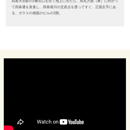
四条大宮駅の3番出口を出て地上に出たら、烏丸方面（東）に向かっ
て四条通を直進し、四条堀川の交差点を渡ってすぐ、正面左手にあ
る、ガラスの側面のビルの2階。