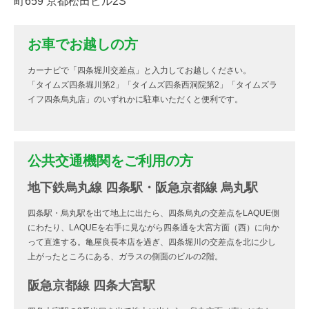
町659 京都松田ビル2S
お車でお越しの方
カーナビで「四条堀川交差点」と入力してお越しください。
「タイムズ四条堀川第2」「タイムズ四条西洞院第2」「タイムズラ
イフ四条烏丸店」のいずれかに駐車いただくと便利です。
公共交通機関をご利用の方
地下鉄烏丸線 四条駅・阪急京都線 烏丸駅
四条駅・烏丸駅を出て地上に出たら、四条烏丸の交差点をLAQUE側
にわたり、LAQUEを右手に見ながら四条通を大宮方面（西）に向か
って直進する。亀屋良長本店を過ぎ、四条堀川の交差点を北に少し
上がったところにある、ガラスの側面のビルの2階。
阪急京都線 四条大宮駅