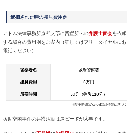
逮捕された
時の接見費用例
アトム法律事務所京都支部に留置所への
弁護士面会
を依頼
する場合の費用例をご案内（詳しくはフリーダイヤルにお
電話ください）
警察署名
城陽警察署
接見費用
6万円
所要時間
59分（往復118分）
※所要時間はYahoo!路線情報に基づく
援助交際事件の弁護活動は
スピードが大事
です。