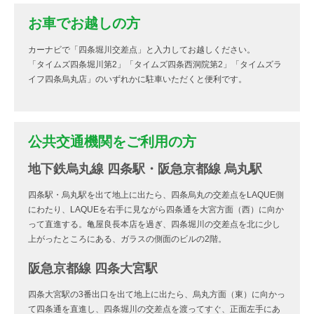
お車でお越しの方
カーナビで「四条堀川交差点」と入力してお越しください。
「タイムズ四条堀川第2」「タイムズ四条西洞院第2」「タイムズラ
イフ四条烏丸店」のいずれかに駐車いただくと便利です。
公共交通機関をご利用の方
地下鉄烏丸線 四条駅・阪急京都線 烏丸駅
四条駅・烏丸駅を出て地上に出たら、四条烏丸の交差点をLAQUE側
にわたり、LAQUEを右手に見ながら四条通を大宮方面（西）に向か
って直進する。亀屋良長本店を過ぎ、四条堀川の交差点を北に少し
上がったところにある、ガラスの側面のビルの2階。
阪急京都線 四条大宮駅
四条大宮駅の3番出口を出て地上に出たら、烏丸方面（東）に向かっ
て四条通を直進し、四条堀川の交差点を渡ってすぐ、正面左手にあ