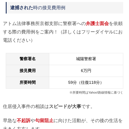
逮捕された
時の接見費用例
アトム法律事務所京都支部に警察署への
弁護士面会
を依頼
する際の費用例をご案内！（詳しくはフリーダイヤルにお
電話ください）
警察署名
城陽警察署
接見費用
6万円
所要時間
59分（往復118分）
※所要時間はYahoo!路線情報に基づく
住居侵入事件の相談は
スピードが大事
です。
早急な
不起訴
や
勾留阻止
に向けた活動が、その後の生活を
大きく左右します。