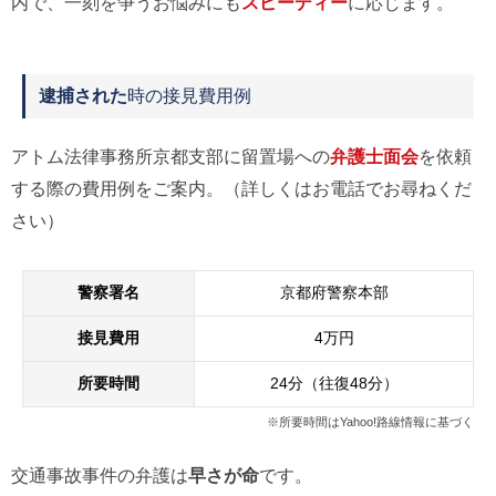
内で、一刻を争うお悩みにも
スピーディー
に応じます。
逮捕された
時の接見費用例
アトム法律事務所京都支部に留置場への
弁護士面会
を依頼
する際の費用例をご案内。（詳しくはお電話でお尋ねくだ
さい）
警察署名
京都府警察本部
接見費用
4万円
所要時間
24分（往復48分）
※所要時間はYahoo!路線情報に基づく
交通事故事件の弁護は
早さが命
です。