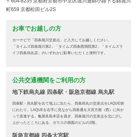
〒604-8235 京都府京都市中京区堀川通錦小路下る錦堀川
町659 京都松田ビル2S
お車でお越しの方
カーナビで「四条堀川交差点」と入力してお越しください。
「タイムズ四条堀川第2」「タイムズ四条西洞院第2」「タイムズラ
イフ四条烏丸店」のいずれかに駐車いただくと便利です。
公共交通機関をご利用の方
地下鉄烏丸線 四条駅・阪急京都線 烏丸駅
四条駅・烏丸駅を出て地上に出たら、四条烏丸の交差点をLAQUE側
にわたり、LAQUEを右手に見ながら四条通を大宮方面（西）に向か
って直進する。亀屋良長本店を過ぎ、四条堀川の交差点を北に少し
上がったところにある、ガラスの側面のビルの2階。
阪急京都線 四条大宮駅