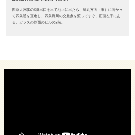
四条大宮駅の3番出口を出て地上に出たら、烏丸方面（東）に向かっ
て四条通を直進し、四条堀川の交差点を渡ってすぐ、正面左手にあ
る、ガラスの側面のビルの2階。