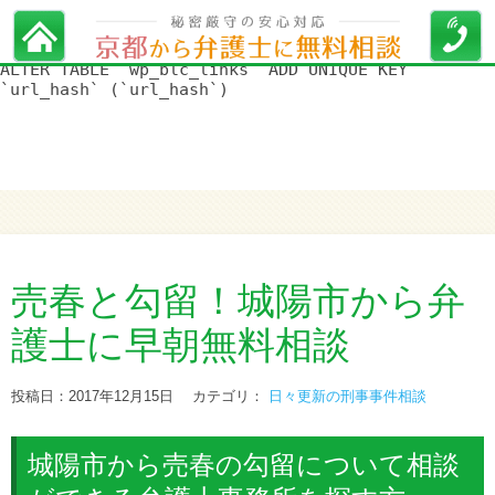
WordPress データベースエラー:
[Duplicate entry '' for key
'url_hash']
ALTER TABLE `wp_blc_links` ADD UNIQUE KEY
`url_hash` (`url_hash`)
売春と勾留！城陽市から弁
護士に早朝無料相談
投稿日：2017年12月15日
カテゴリ：
日々更新の刑事事件相談
城陽市から売春の勾留について相談