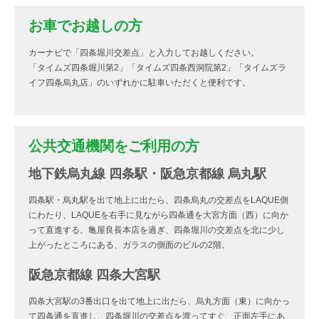
お車でお越しの方
カーナビで「四条堀川交差点」と入力してお越しください。
「タイムズ四条堀川第2」「タイムズ四条西洞院第2」「タイムズラ
イフ四条烏丸店」のいずれかに駐車いただくと便利です。
公共交通機関をご利用の方
地下鉄烏丸線 四条駅・阪急京都線 烏丸駅
四条駅・烏丸駅を出て地上に出たら、四条烏丸の交差点をLAQUE側
にわたり、LAQUEを右手に見ながら四条通を大宮方面（西）に向か
って直進する。亀屋良長本店を過ぎ、四条堀川の交差点を北に少し
上がったところにある、ガラスの側面のビルの2階。
阪急京都線 四条大宮駅
四条大宮駅の3番出口を出て地上に出たら、烏丸方面（東）に向かっ
て四条通を直進し、四条堀川の交差点を渡ってすぐ、正面左手にあ