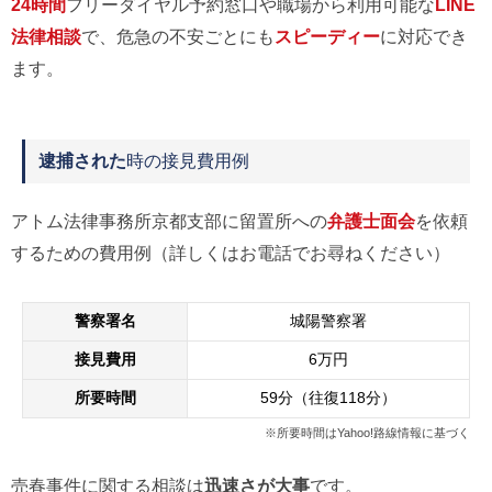
24時間
フリーダイヤル予約窓口や職場から利用可能な
LINE
法律相談
で、危急の不安ごとにも
スピーディー
に対応でき
ます。
逮捕された
時の接見費用例
アトム法律事務所京都支部に留置所への
弁護士面会
を依頼
するための費用例（詳しくはお電話でお尋ねください）
警察署名
城陽警察署
接見費用
6万円
所要時間
59分（往復118分）
※所要時間はYahoo!路線情報に基づく
売春事件に関する相談は
迅速さが大事
です。