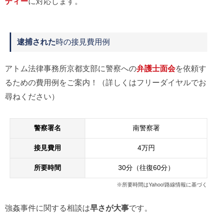
ディー
に対応します。
逮捕された
時の接見費用例
アトム法律事務所京都支部に警察への
弁護士面会
を依頼す
るための費用例をご案内！（詳しくはフリーダイヤルでお
尋ねください）
警察署名
南警察署
接見費用
4万円
所要時間
30分（往復60分）
※所要時間はYahoo!路線情報に基づく
強姦事件に関する相談は
早さが大事
です。