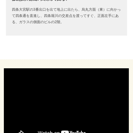
四条大宮駅の3番出口を出て地上に出たら、烏丸方面（東）に向かっ
て四条通を直進し、四条堀川の交差点を渡ってすぐ、正面左手にあ
る、ガラスの側面のビルの2階。