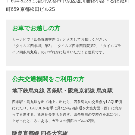
〒604-8235 京都府京都市中京区堀川通錦小路下る錦堀川
町659 京都松田ビル2S
お車でお越しの方
カーナビで「四条堀川交差点」と入力してお越しください。
「タイムズ四条堀川第2」「タイムズ四条西洞院第2」「タイムズラ
イフ四条烏丸店」のいずれかに駐車いただくと便利です。
公共交通機関をご利用の方
地下鉄烏丸線 四条駅・阪急京都線 烏丸駅
四条駅・烏丸駅を出て地上に出たら、四条烏丸の交差点をLAQUE側
にわたり、LAQUEを右手に見ながら四条通を大宮方面（西）に向か
って直進する。亀屋良長本店を過ぎ、四条堀川の交差点を北に少し
上がったところにある、ガラスの側面のビルの2階。
阪急京都線 四条大宮駅