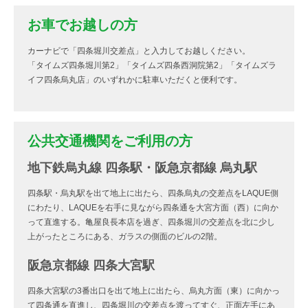
お車でお越しの方
カーナビで「四条堀川交差点」と入力してお越しください。
「タイムズ四条堀川第2」「タイムズ四条西洞院第2」「タイムズラ
イフ四条烏丸店」のいずれかに駐車いただくと便利です。
公共交通機関をご利用の方
地下鉄烏丸線 四条駅・阪急京都線 烏丸駅
四条駅・烏丸駅を出て地上に出たら、四条烏丸の交差点をLAQUE側
にわたり、LAQUEを右手に見ながら四条通を大宮方面（西）に向か
って直進する。亀屋良長本店を過ぎ、四条堀川の交差点を北に少し
上がったところにある、ガラスの側面のビルの2階。
阪急京都線 四条大宮駅
四条大宮駅の3番出口を出て地上に出たら、烏丸方面（東）に向かっ
て四条通を直進し、四条堀川の交差点を渡ってすぐ、正面左手にあ