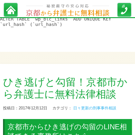
WordPress データベースエラー:
[Duplicate entry '' for key
'url_hash']
ALTER TABLE `wp_blc_links` ADD UNIQUE KEY
`url_hash` (`url_hash`)
ひき逃げと勾留！京都市か
ら弁護士に無料法律相談
投稿日：2017年12月12日
カテゴリ：
日々更新の刑事事件相談
京都市からひき逃げの勾留のLINE相