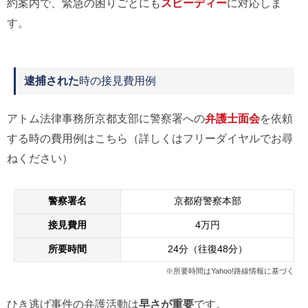
約案内で、緊急の困りごとにも
スピーディー
に対応しま
す。
逮捕された
時の接見費用例
アトム法律事務所京都支部に警察署への
弁護士面会
を依頼
する時の費用例はこちら（詳しくはフリーダイヤルでお尋
ねください）
警察署名
京都府警察本部
接見費用
4万円
所要時間
24分（往復48分）
※所要時間はYahoo!路線情報に基づく
ひき逃げ事件の弁護活動は
早さが重要
です。