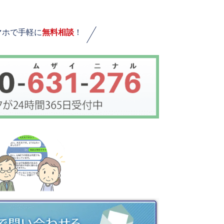
マホで手軽に
無料相談
！