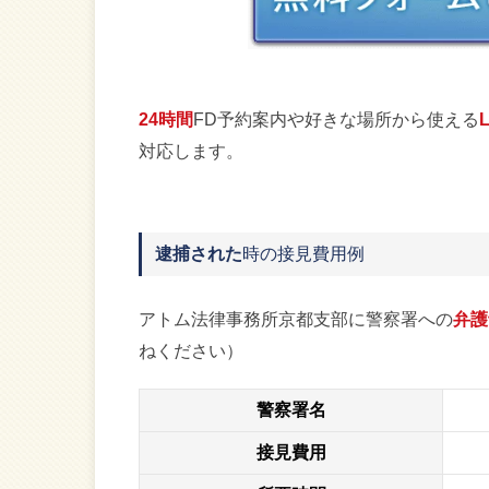
24時間
FD予約案内や好きな場所から使える
対応します。
逮捕された
時の接見費用例
アトム法律事務所京都支部に警察署への
弁護
ねください）
警察署名
接見費用