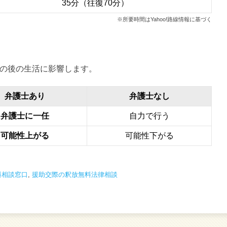
35分（往復70分）
※所要時間はYahoo!路線情報に基づく
の後の生活に影響します。
弁護士あり
弁護士なし
弁護士に一任
自力で行う
可能性上がる
可能性下がる
料相談窓口
,
援助交際の釈放無料法律相談