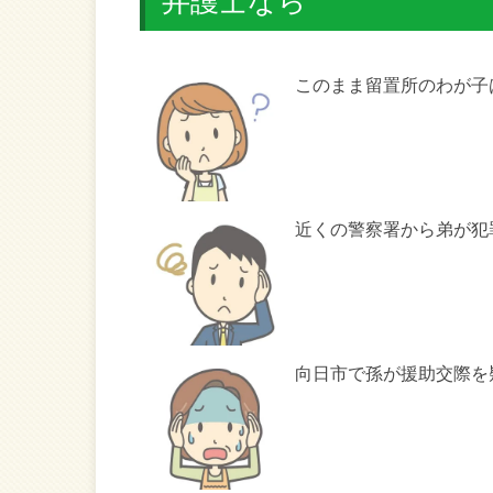
弁護士なら
このまま留置所のわが子
近くの警察署から弟が犯
向日市で孫が援助交際を