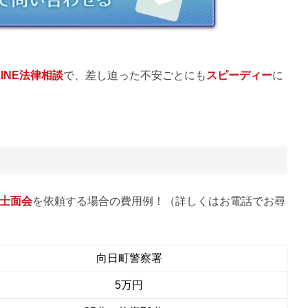
LINE法律相談
で、差し迫った不安ごとにも
スピーディー
に
士面会
を依頼する場合の費用例！（詳しくはお電話でお尋
向日町警察署
5万円