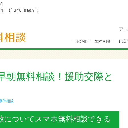
']
sh` (`url_hash`)
アト
HOME
無料相談
弁護
早朝無料相談！援助交際と
事件相談
放についてスマホ無料相談できる