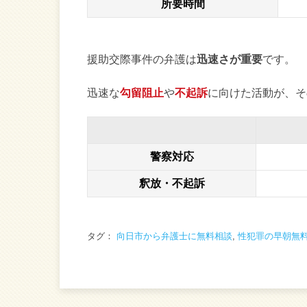
所要時間
援助交際事件の弁護は
迅速さが重要
です。
迅速な
勾留阻止
や
不起訴
に向けた活動が、そ
警察対応
釈放・不起訴
タグ：
向日市から弁護士に無料相談
,
性犯罪の早朝無