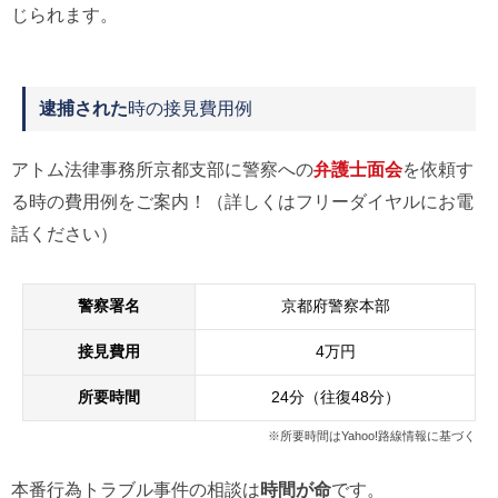
じられます。
逮捕された
時の接見費用例
アトム法律事務所京都支部に警察への
弁護士面会
を依頼す
る時の費用例をご案内！（詳しくはフリーダイヤルにお電
話ください）
警察署名
京都府警察本部
接見費用
4万円
所要時間
24分（往復48分）
※所要時間はYahoo!路線情報に基づく
本番行為トラブル事件の相談は
時間が命
です。