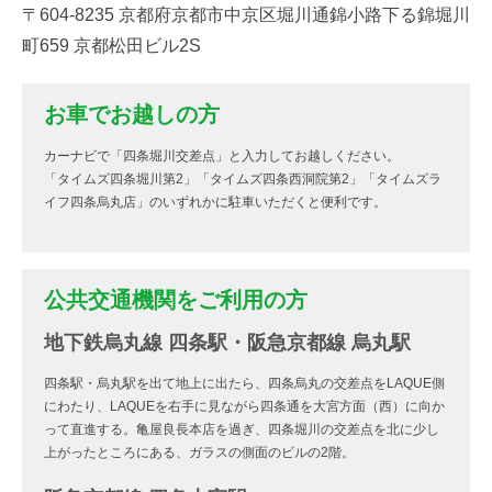
〒604-8235 京都府京都市中京区堀川通錦小路下る錦堀川
町659 京都松田ビル2S
お車でお越しの方
カーナビで「四条堀川交差点」と入力してお越しください。
「タイムズ四条堀川第2」「タイムズ四条西洞院第2」「タイムズラ
イフ四条烏丸店」のいずれかに駐車いただくと便利です。
公共交通機関をご利用の方
地下鉄烏丸線 四条駅・阪急京都線 烏丸駅
四条駅・烏丸駅を出て地上に出たら、四条烏丸の交差点をLAQUE側
にわたり、LAQUEを右手に見ながら四条通を大宮方面（西）に向か
って直進する。亀屋良長本店を過ぎ、四条堀川の交差点を北に少し
上がったところにある、ガラスの側面のビルの2階。