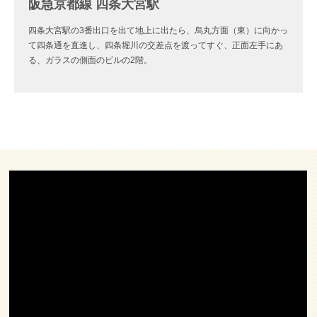
阪急京都線 四条大宮駅
四条大宮駅の3番出口を出て地上に出たら、烏丸方面（東）に向かっ
て四条通を直進し、四条堀川の交差点を渡ってすぐ、正面左手にあ
る、ガラスの側面のビルの2階。