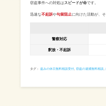
窃盗事件への対処は
スピードが命
です。
迅速な
不起訴
や
勾留阻止
に向けた活動が、そ
警察対応
釈放・不起訴
タグ：
盗みの休日無料相談受付
,
窃盗の逮捕無料相談
,