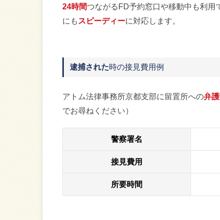
24時間
つながるFD予約窓口や移動中も利用
にも
スピーディー
に対応します。
逮捕された
時の接見費用例
アトム法律事務所京都支部に留置所への
弁護
でお尋ねください）
警察署名
接見費用
所要時間