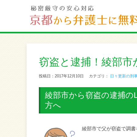
窃盗と逮捕！綾部市
投稿日：2017年12月10日
カテゴリ：
日々更新の刑
綾部市から窃盗の逮捕のL
方へ
綾部市で父が窃盗で調書