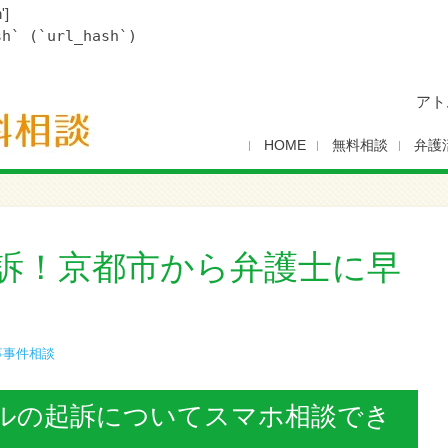
']
sh` (`url_hash`)
アト
HOME
無料相談
弁護
訴！京都市から弁護士に早
事事件相談
ルの起訴についてスマホ相談でき