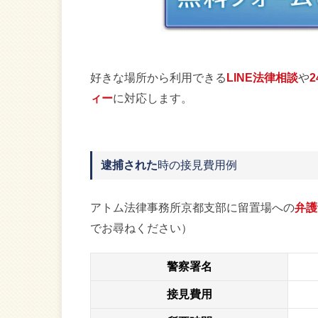
好きな場所から利用できる
LINE法律相談
や
ィー
に対応します。
逮捕された
時の接見費用例
アトム法律事務所京都支部に留置場への
弁護
でお尋ねください）
警察署名
接見費用