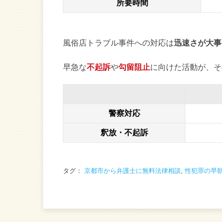
所要時間
風俗店トラブル事件への対応は
迅速さが大事
早急な
不起訴
や
勾留阻止
に向けた活動が、そ
警察対応
釈放・不起訴
タグ：
京都市から弁護士に無料法律相談
,
性犯罪の早