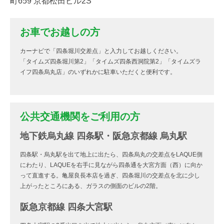
町659 京都松田ビル2S
お車でお越しの方
カーナビで「四条堀川交差点」と入力してお越しください。
「タイムズ四条堀川第2」「タイムズ四条西洞院第2」「タイムズラ
イフ四条烏丸店」のいずれかに駐車いただくと便利です。
公共交通機関をご利用の方
地下鉄烏丸線 四条駅・阪急京都線 烏丸駅
四条駅・烏丸駅を出て地上に出たら、四条烏丸の交差点をLAQUE側
にわたり、LAQUEを右手に見ながら四条通を大宮方面（西）に向か
って直進する。亀屋良長本店を過ぎ、四条堀川の交差点を北に少し
上がったところにある、ガラスの側面のビルの2階。
阪急京都線 四条大宮駅