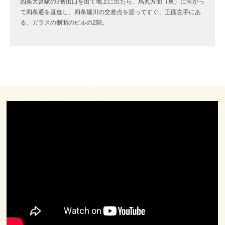
四条大宮駅の3番出口を出て地上に出たら、烏丸方面（東）に向かっ
て四条通を直進し、四条堀川の交差点を渡ってすぐ、正面左手にあ
る、ガラスの側面のビルの2階。