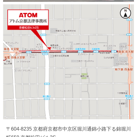
〒604-8235 京都府京都市中京区堀川通錦小路下る錦堀川