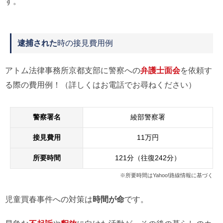
す。
逮捕された
時の接見費用例
アトム法律事務所京都支部に警察への
弁護士面会
を依頼す
る際の費用例！（詳しくはお電話でお尋ねください）
警察署名
綾部警察署
接見費用
11万円
所要時間
121分（往復242分）
※所要時間はYahoo!路線情報に基づく
児童買春事件への対策は
時間が命
です。