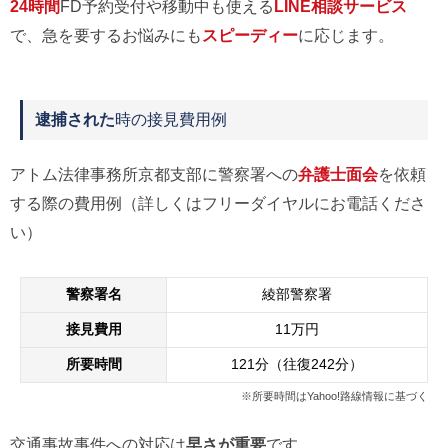
24時間
FD予約受付や移動中も使える
LINE相談サービス
で、急を要するお悩みにも
スピーディー
に応じます。
逮捕された
時の接見費用例
アトム法律事務所京都支部に警察署への
弁護士面会
を依頼
する際の費用例（詳しくはフリーダイヤルにお電話くださ
い）
警察署名
綾部警察署
接見費用
11万円
所要時間
121分（往復242分）
※所要時間はYahoo!路線情報に基づく
交通事故事件への対応は
早さが重要
です。