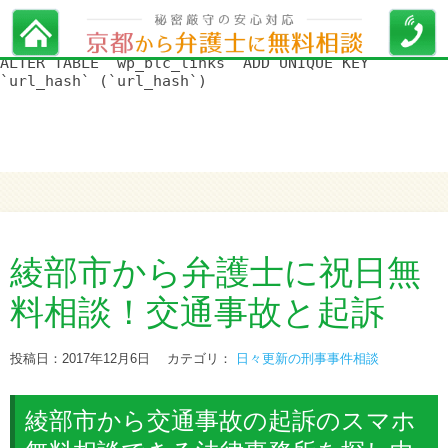
WordPress データベースエラー:
[Duplicate entry '' for key
'url_hash']
ALTER TABLE `wp_blc_links` ADD UNIQUE KEY
`url_hash` (`url_hash`)
綾部市から弁護士に祝日無
料相談！交通事故と起訴
投稿日：2017年12月6日
カテゴリ：
日々更新の刑事事件相談
綾部市から交通事故の起訴のスマホ