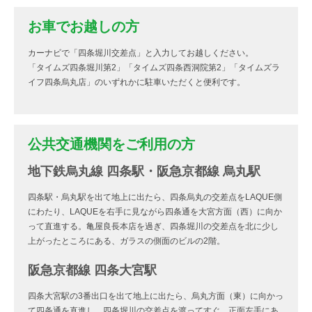
お車でお越しの方
カーナビで「四条堀川交差点」と入力してお越しください。
「タイムズ四条堀川第2」「タイムズ四条西洞院第2」「タイムズラ
イフ四条烏丸店」のいずれかに駐車いただくと便利です。
公共交通機関をご利用の方
地下鉄烏丸線 四条駅・阪急京都線 烏丸駅
四条駅・烏丸駅を出て地上に出たら、四条烏丸の交差点をLAQUE側
にわたり、LAQUEを右手に見ながら四条通を大宮方面（西）に向か
って直進する。亀屋良長本店を過ぎ、四条堀川の交差点を北に少し
上がったところにある、ガラスの側面のビルの2階。
阪急京都線 四条大宮駅
四条大宮駅の3番出口を出て地上に出たら、烏丸方面（東）に向かっ
て四条通を直進し、四条堀川の交差点を渡ってすぐ、正面左手にあ