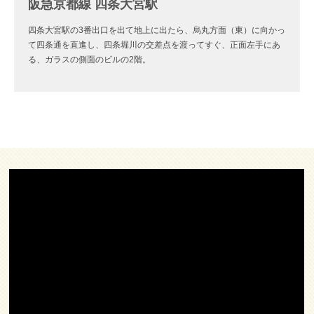
阪急京都線 四条大宮駅
四条大宮駅の3番出口を出て地上に出たら、烏丸方面（東）に向かっ
て四条通を直進し、四条堀川の交差点を渡ってすぐ、正面左手にあ
る、ガラスの側面のビルの2階。