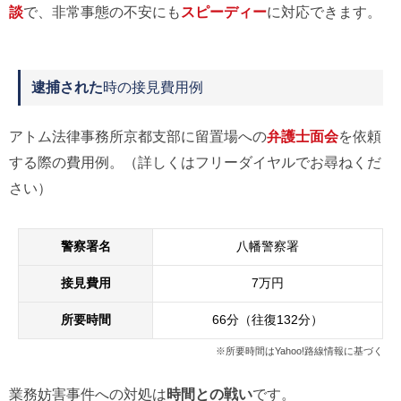
談
で、非常事態の不安にも
スピーディー
に対応できます。
逮捕された
時の接見費用例
アトム法律事務所京都支部に留置場への
弁護士面会
を依頼
する際の費用例。（詳しくはフリーダイヤルでお尋ねくだ
さい）
警察署名
八幡警察署
接見費用
7万円
所要時間
66分（往復132分）
※所要時間はYahoo!路線情報に基づく
業務妨害事件への対処は
時間との戦い
です。