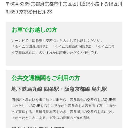
〒604-8235 京都府京都市中京区堀川通錦小路下る錦堀川
町659 京都松田ビル2S
お車でお越しの方
カーナビで「四条堀川交差点」と入力してお越しください。
「タイムズ四条堀川第2」「タイムズ四条西洞院第2」「タイムズラ
イフ四条烏丸店」のいずれかに駐車いただくと便利です。
公共交通機関をご利用の方
地下鉄烏丸線 四条駅・阪急京都線 烏丸駅
四条駅・烏丸駅を出て地上に出たら、四条烏丸の交差点をLAQUE側
にわたり、LAQUEを右手に見ながら四条通を大宮方面（西）に向か
って直進する。亀屋良長本店を過ぎ、四条堀川の交差点を北に少し
上がったところにある、ガラスの側面のビルの2階。