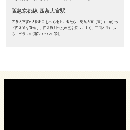
阪急京都線 四条大宮駅
四条大宮駅の3番出口を出て地上に出たら、烏丸方面（東）に向かっ
て四条通を直進し、四条堀川の交差点を渡ってすぐ、正面左手にあ
る、ガラスの側面のビルの2階。