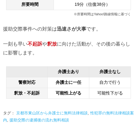
所要時間
19分（往復38分）
※所要時間はYahoo!路線情報に基づく
援助交際事件への対策は
迅速さが大事
です。
一刻も早い
不起訴
や
釈放
に向けた活動が、その後の暮らし
に影響します。
弁護士あり
弁護士なし
警察対応
弁護士に一任
自力で行う
釈放・不起訴
可能性上がる
可能性下がる
タグ：
京都市東山区から弁護士に無料法律相談
,
性犯罪の無料法律相談案
内
,
援助交際の逮捕後の流れ無料相談