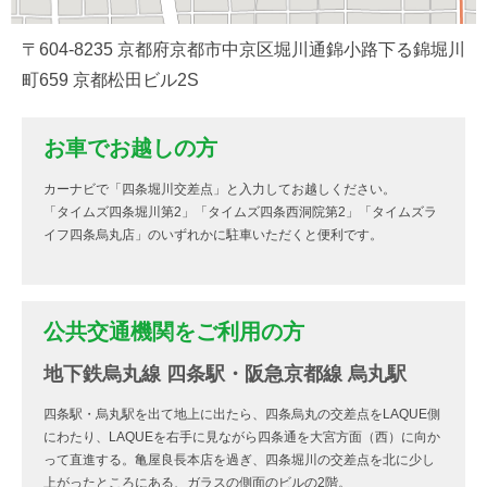
〒604-8235 京都府京都市中京区堀川通錦小路下る錦堀川
町659 京都松田ビル2S
お車でお越しの方
カーナビで「四条堀川交差点」と入力してお越しください。
「タイムズ四条堀川第2」「タイムズ四条西洞院第2」「タイムズラ
イフ四条烏丸店」のいずれかに駐車いただくと便利です。
公共交通機関をご利用の方
地下鉄烏丸線 四条駅・阪急京都線 烏丸駅
四条駅・烏丸駅を出て地上に出たら、四条烏丸の交差点をLAQUE側
にわたり、LAQUEを右手に見ながら四条通を大宮方面（西）に向か
って直進する。亀屋良長本店を過ぎ、四条堀川の交差点を北に少し
上がったところにある、ガラスの側面のビルの2階。