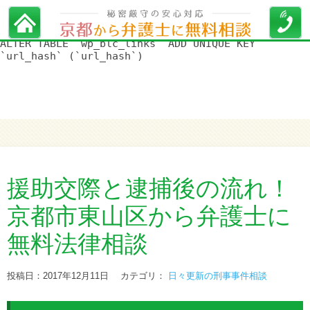
WordPress データベースエラー:
[Duplicate entry '' for key
'url_hash']
ALTER TABLE `wp_blc_links` ADD UNIQUE KEY
`url_hash` (`url_hash`)
援助交際と逮捕後の流れ！
京都市東山区から弁護士に
無料法律相談
投稿日：2017年12月11日
カテゴリ：
日々更新の刑事事件相談