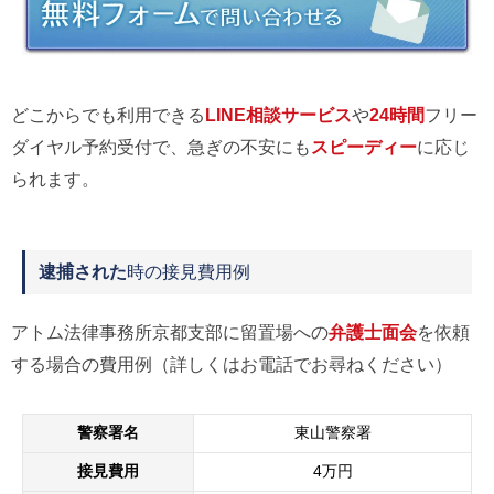
どこからでも利用できる
LINE相談サービス
や
24時間
フリー
ダイヤル予約受付で、急ぎの不安にも
スピーディー
に応じ
られます。
逮捕された
時の接見費用例
アトム法律事務所京都支部に留置場への
弁護士面会
を依頼
する場合の費用例（詳しくはお電話でお尋ねください）
警察署名
東山警察署
接見費用
4万円