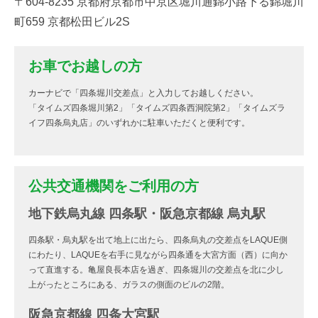
〒604-8235 京都府京都市中京区堀川通錦小路下る錦堀川
町659 京都松田ビル2S
お車でお越しの方
カーナビで「四条堀川交差点」と入力してお越しください。
「タイムズ四条堀川第2」「タイムズ四条西洞院第2」「タイムズラ
イフ四条烏丸店」のいずれかに駐車いただくと便利です。
公共交通機関をご利用の方
地下鉄烏丸線 四条駅・阪急京都線 烏丸駅
四条駅・烏丸駅を出て地上に出たら、四条烏丸の交差点をLAQUE側
にわたり、LAQUEを右手に見ながら四条通を大宮方面（西）に向か
って直進する。亀屋良長本店を過ぎ、四条堀川の交差点を北に少し
上がったところにある、ガラスの側面のビルの2階。
阪急京都線 四条大宮駅