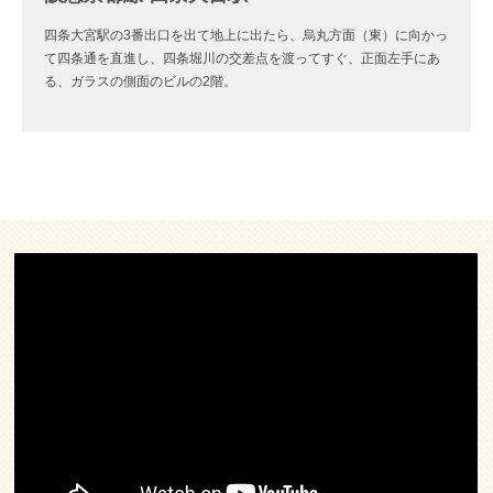
四条大宮駅の3番出口を出て地上に出たら、烏丸方面（東）に向かっ
て四条通を直進し、四条堀川の交差点を渡ってすぐ、正面左手にあ
る、ガラスの側面のビルの2階。