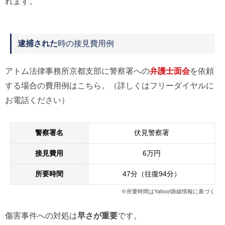
れます。
逮捕された
時の接見費用例
アトム法律事務所京都支部に警察署への
弁護士面会
を依頼
する場合の費用例はこちら。（詳しくはフリーダイヤルに
お電話ください）
警察署名
伏見警察署
接見費用
6万円
所要時間
47分（往復94分）
※所要時間はYahoo!路線情報に基づく
傷害事件への対処は
早さが重要
です。