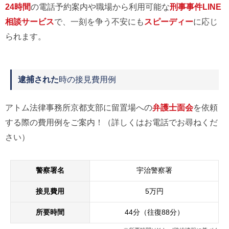
24時間
の電話予約案内や職場から利用可能な
刑事事件LINE
相談サービス
で、一刻を争う不安にも
スピーディー
に応じ
られます。
逮捕された
時の接見費用例
アトム法律事務所京都支部に留置場への
弁護士面会
を依頼
する際の費用例をご案内！（詳しくはお電話でお尋ねくだ
さい）
警察署名
宇治警察署
接見費用
5万円
所要時間
44分（往復88分）