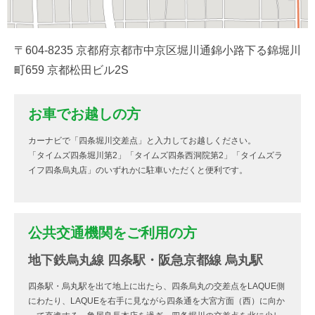
〒604-8235 京都府京都市中京区堀川通錦小路下る錦堀川
町659 京都松田ビル2S
お車でお越しの方
カーナビで「四条堀川交差点」と入力してお越しください。
「タイムズ四条堀川第2」「タイムズ四条西洞院第2」「タイムズラ
イフ四条烏丸店」のいずれかに駐車いただくと便利です。
公共交通機関をご利用の方
地下鉄烏丸線 四条駅・阪急京都線 烏丸駅
四条駅・烏丸駅を出て地上に出たら、四条烏丸の交差点をLAQUE側
にわたり、LAQUEを右手に見ながら四条通を大宮方面（西）に向か