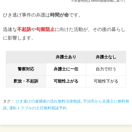
※所要時間はYahoo!路線情報に基づく
ひき逃げ事件の弁護は
時間が命
です。
迅速な
不起訴
や
勾留阻止
に向けた活動が、その後の暮らし
に影響します。
弁護士あり
弁護士なし
警察対応
弁護士に一任
自力で行う
釈放・不起訴
可能性上がる
可能性下がる
タグ：
ひき逃げの逮捕後の流れ無料法律相談
,
宇治市から弁護士に無料相
談
,
運転トラブルの土日無料相談予約