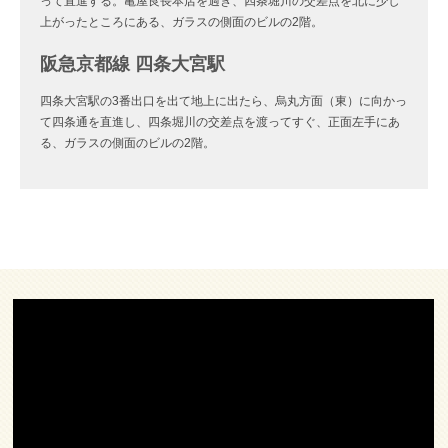
って直進する。亀屋良長本店を過ぎ、四条堀川の交差点を北に少し
上がったところにある、ガラスの側面のビルの2階。
阪急京都線 四条大宮駅
四条大宮駅の3番出口を出て地上に出たら、烏丸方面（東）に向かっ
て四条通を直進し、四条堀川の交差点を渡ってすぐ、正面左手にあ
る、ガラスの側面のビルの2階。