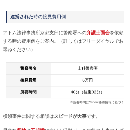
逮捕された
時の接見費用例
アトム法律事務所京都支部に警察署への
弁護士面会
を依頼
する時の費用例をご案内。（詳しくはフリーダイヤルでお
尋ねください）
警察署名
山科警察署
接見費用
6万円
所要時間
46分（往復92分）
※所要時間はYahoo!路線情報に基づく
横領事件に関する相談は
スピードが大事
です。