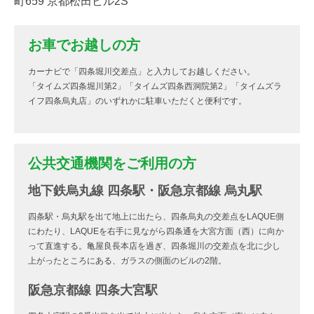
町659 京都松田ビル2S
お車でお越しの方
カーナビで「四条堀川交差点」と入力してお越しください。
「タイムズ四条堀川第2」「タイムズ四条西洞院第2」「タイムズラ
イフ四条烏丸店」のいずれかに駐車いただくと便利です。
公共交通機関をご利用の方
地下鉄烏丸線 四条駅・阪急京都線 烏丸駅
四条駅・烏丸駅を出て地上に出たら、四条烏丸の交差点をLAQUE側
にわたり、LAQUEを右手に見ながら四条通を大宮方面（西）に向か
って直進する。亀屋良長本店を過ぎ、四条堀川の交差点を北に少し
上がったところにある、ガラスの側面のビルの2階。
阪急京都線 四条大宮駅