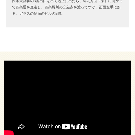
四条大宮駅の3番出口を出て地上に出たら、烏丸方面（東）に向かっ
て四条通を直進し、四条堀川の交差点を渡ってすぐ、正面左手にあ
る、ガラスの側面のビルの2階。