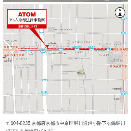
〒604-8235 京都府京都市中京区堀川通錦小路下る錦堀川