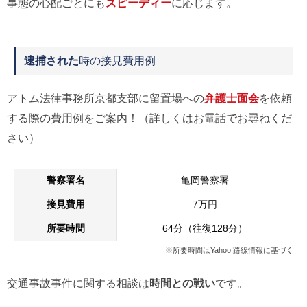
事態の心配ごとにも
スピーディー
に応じます。
逮捕された
時の接見費用例
アトム法律事務所京都支部に留置場への
弁護士面会
を依頼
する際の費用例をご案内！（詳しくはお電話でお尋ねくだ
さい）
警察署名
亀岡警察署
接見費用
7万円
所要時間
64分（往復128分）
※所要時間はYahoo!路線情報に基づく
交通事故事件に関する相談は
時間との戦い
です。