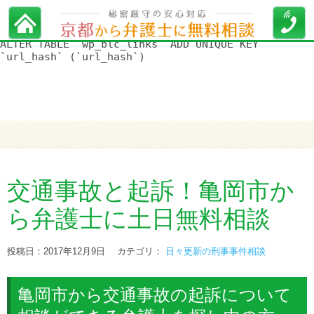
WordPress データベースエラー:
[Duplicate entry '' for key
'url_hash']
ALTER TABLE `wp_blc_links` ADD UNIQUE KEY
`url_hash` (`url_hash`)
交通事故と起訴！亀岡市か
ら弁護士に土日無料相談
投稿日：2017年12月9日
カテゴリ：
日々更新の刑事事件相談
亀岡市から交通事故の起訴について