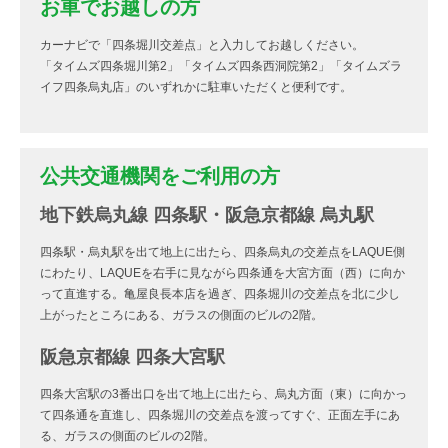
お車でお越しの方
カーナビで「四条堀川交差点」と入力してお越しください。
「タイムズ四条堀川第2」「タイムズ四条西洞院第2」「タイムズラ
イフ四条烏丸店」のいずれかに駐車いただくと便利です。
公共交通機関をご利用の方
地下鉄烏丸線 四条駅・阪急京都線 烏丸駅
四条駅・烏丸駅を出て地上に出たら、四条烏丸の交差点をLAQUE側
にわたり、LAQUEを右手に見ながら四条通を大宮方面（西）に向か
って直進する。亀屋良長本店を過ぎ、四条堀川の交差点を北に少し
上がったところにある、ガラスの側面のビルの2階。
阪急京都線 四条大宮駅
四条大宮駅の3番出口を出て地上に出たら、烏丸方面（東）に向かっ
て四条通を直進し、四条堀川の交差点を渡ってすぐ、正面左手にあ
る、ガラスの側面のビルの2階。