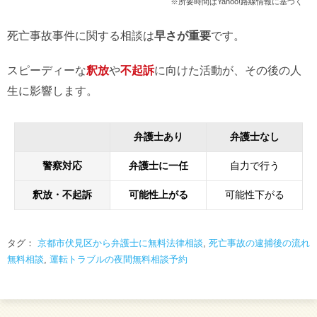
※所要時間はYahoo!路線情報に基づく
死亡事故事件に関する相談は
早さが重要
です。
スピーディーな
釈放
や
不起訴
に向けた活動が、その後の人
生に影響します。
弁護士あり
弁護士なし
警察対応
弁護士に一任
自力で行う
釈放・不起訴
可能性上がる
可能性下がる
タグ：
京都市伏見区から弁護士に無料法律相談
,
死亡事故の逮捕後の流れ
無料相談
,
運転トラブルの夜間無料相談予約