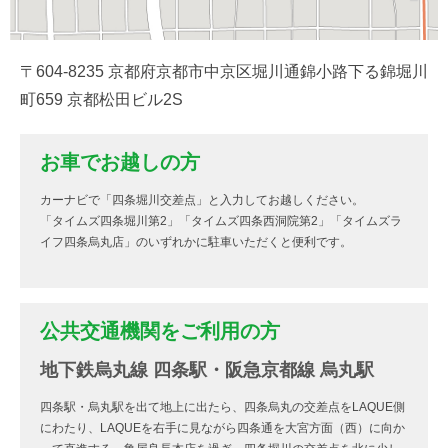
〒604-8235 京都府京都市中京区堀川通錦小路下る錦堀川
町659 京都松田ビル2S
お車でお越しの方
カーナビで「四条堀川交差点」と入力してお越しください。
「タイムズ四条堀川第2」「タイムズ四条西洞院第2」「タイムズラ
イフ四条烏丸店」のいずれかに駐車いただくと便利です。
公共交通機関をご利用の方
地下鉄烏丸線 四条駅・阪急京都線 烏丸駅
四条駅・烏丸駅を出て地上に出たら、四条烏丸の交差点をLAQUE側
にわたり、LAQUEを右手に見ながら四条通を大宮方面（西）に向か