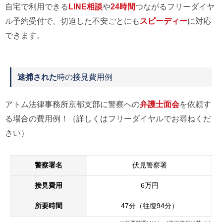
自宅で利用できる
LINE相談
や
24時間
つながるフリーダイヤ
ル予約受付で、切迫した不安ごとにも
スピーディー
に対応
できます。
逮捕された
時の接見費用例
アトム法律事務所京都支部に警察への
弁護士面会
を依頼す
る場合の費用例！（詳しくはフリーダイヤルでお尋ねくだ
さい）
警察署名
伏見警察署
接見費用
6万円
所要時間
47分（往復94分）