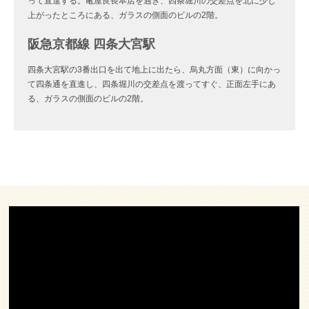
って直進する。亀屋良長本店を過ぎ、四条堀川の交差点を北に少し
上がったところにある、ガラスの側面のビルの2階。
阪急京都線 四条大宮駅
四条大宮駅の3番出口を出て地上に出たら、烏丸方面（東）に向かっ
て四条通を直進し、四条堀川の交差点を渡ってすぐ、正面左手にあ
る、ガラスの側面のビルの2階。