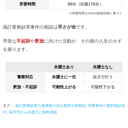
所要時間
88分（往復176分）
※所要時間はYahoo!路線情報に基づく
偽計業務妨害事件の相談は
早さが命
です。
早急な
不起訴
や
釈放
に向けた活動が、その後の人生のカギ
を握ります。
弁護士あり
弁護士なし
警察対応
弁護士に一任
自力で行う
釈放・不起訴
可能性上がる
可能性下がる
タグ：
偽計業務妨害の逮捕後の流れ無料法律相談
,
刑事事件の無料相談受
付
,
南丹市から弁護士に無料相談