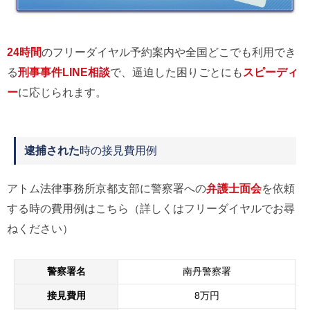
24時間
のフリーダイヤル予約案内や全国どこでも利用でき
る
刑事事件LINE相談
で、逼迫した困りごとにも
スピーディ
ー
に応じられます。
逮捕された
時の接見費用例
アトム法律事務所京都支部に警察署への
弁護士面会
を依頼
する時の費用例はこちら（詳しくはフリーダイヤルでお尋
ねください）
警察署名
南丹警察署
接見費用
8万円