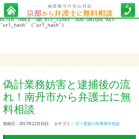
WordPress データベースエラー:
[Duplicate entry '' for key
'url_hash']
ALTER TABLE `wp_blc_links` ADD UNIQUE KEY
`url_hash` (`url_hash`)
偽計業務妨害と逮捕後の流
れ！南丹市から弁護士に無
料相談
投稿日：2017年12月15日
カテゴリ：
日々更新の刑事事件相談