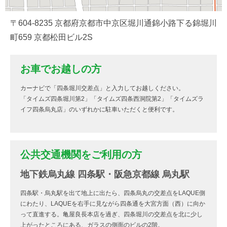
〒604-8235 京都府京都市中京区堀川通錦小路下る錦堀川
町659 京都松田ビル2S
お車でお越しの方
カーナビで「四条堀川交差点」と入力してお越しください。
「タイムズ四条堀川第2」「タイムズ四条西洞院第2」「タイムズラ
イフ四条烏丸店」のいずれかに駐車いただくと便利です。
公共交通機関をご利用の方
地下鉄烏丸線 四条駅・阪急京都線 烏丸駅
四条駅・烏丸駅を出て地上に出たら、四条烏丸の交差点をLAQUE側
にわたり、LAQUEを右手に見ながら四条通を大宮方面（西）に向か
って直進する。亀屋良長本店を過ぎ、四条堀川の交差点を北に少し
上がったところにある、ガラスの側面のビルの2階。