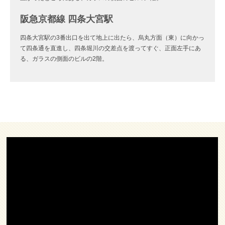
阪急京都線 四条大宮駅
四条大宮駅の3番出口を出て地上に出たら、烏丸方面（東）に向かっ
て四条通を直進し、四条堀川の交差点を渡ってすぐ、正面左手にあ
る、ガラスの側面のビルの2階。