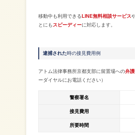
移動中も利用できる
LINE無料相談サービス
とにも
スピーディー
に対応します。
逮捕された
時の接見費用例
アトム法律事務所京都支部に留置場への
弁護
ーダイヤルにお電話ください）
警察署名
接見費用
所要時間