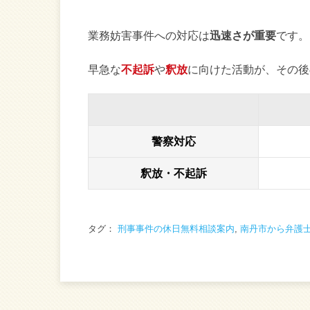
業務妨害事件への対応は
迅速さが重要
です。
早急な
不起訴
や
釈放
に向けた活動が、その後
警察対応
釈放・不起訴
タグ：
刑事事件の休日無料相談案内
,
南丹市から弁護