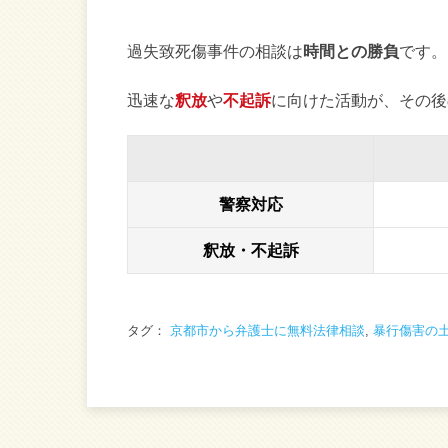
過失致死傷事件の相談は
時間との勝負
です。
迅速な
釈放
や
不起訴
に向けた活動が、その後
警察対応
釈放・不起訴
タグ：
京都市から弁護士に無料法律相談
,
暴行傷害の