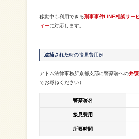
移動中も利用できる
刑事事件LINE相談サー
ィー
に対応します。
逮捕された
時の接見費用例
アトム法律事務所京都支部に警察署への
弁護
でお尋ねください）
警察署名
接見費用
所要時間