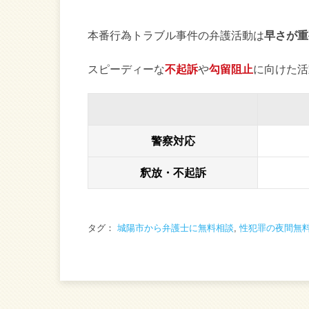
本番行為トラブル事件の弁護活動は
早さが重
スピーディーな
不起訴
や
勾留阻止
に向けた活
警察対応
釈放・不起訴
タグ：
城陽市から弁護士に無料相談
,
性犯罪の夜間無