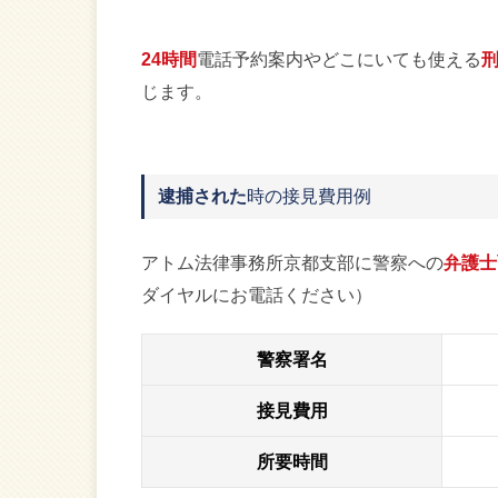
24時間
電話予約案内やどこにいても使える
刑
じます。
逮捕された
時の接見費用例
アトム法律事務所京都支部に警察への
弁護士
ダイヤルにお電話ください）
警察署名
接見費用
所要時間