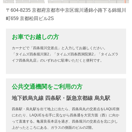
〒604-8235 京都府京都市中京区堀川通錦小路下る錦堀川
町659 京都松田ビル2S
お車でお越しの方
カーナビで「四条堀川交差点」と入力してお越しください。
「タイムズ四条堀川第2」「タイムズ四条西洞院第2」「タイムズラ
イフ四条烏丸店」のいずれかに駐車いただくと便利です。
公共交通機関をご利用の方
地下鉄烏丸線 四条駅・阪急京都線 烏丸駅
四条駅・烏丸駅を出て地上に出たら、四条烏丸の交差点をLAQUE側
にわたり、LAQUEを右手に見ながら四条通を大宮方面（西）に向か
って直進する。亀屋良長本店を過ぎ、四条堀川の交差点を北に少し
上がったところにある、ガラスの側面のビルの2階。