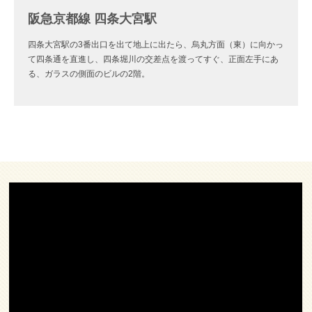
阪急京都線 四条大宮駅
四条大宮駅の3番出口を出て地上に出たら、烏丸方面（東）に向かっ
て四条通を直進し、四条堀川の交差点を渡ってすぐ、正面左手にあ
る、ガラスの側面のビルの2階。