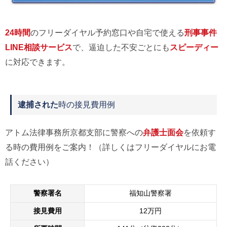
24時間
のフリーダイヤル予約窓口や自宅で使える
刑事事件
LINE相談サービス
で、逼迫した不安ごとにも
スピーディー
に対応できます。
逮捕された
時の接見費用例
アトム法律事務所京都支部に警察への
弁護士面会
を依頼す
る時の費用例をご案内！（詳しくはフリーダイヤルにお電
話ください）
警察署名
福知山警察署
接見費用
12万円