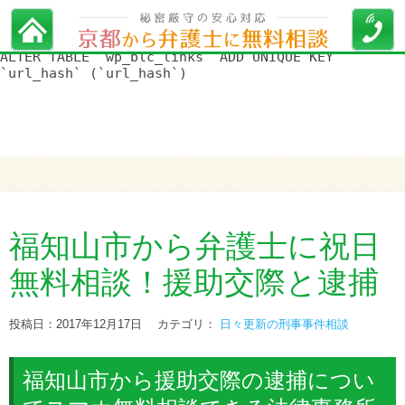
WordPress データベースエラー:
[Duplicate entry '' for key
'url_hash']
ALTER TABLE `wp_blc_links` ADD UNIQUE KEY
`url_hash` (`url_hash`)
福知山市から弁護士に祝日
無料相談！援助交際と逮捕
投稿日：2017年12月17日
カテゴリ：
日々更新の刑事事件相談
福知山市から援助交際の逮捕につい