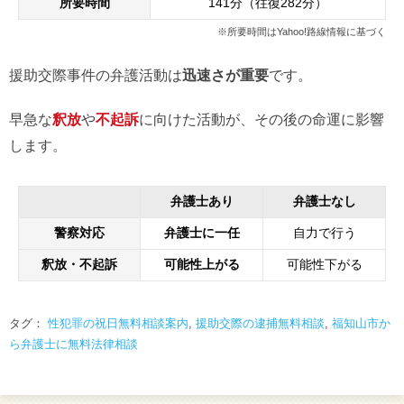
所要時間
141分（往復282分）
※所要時間はYahoo!路線情報に基づく
援助交際事件の弁護活動は
迅速さが重要
です。
早急な
釈放
や
不起訴
に向けた活動が、その後の命運に影響
します。
弁護士あり
弁護士なし
警察対応
弁護士に一任
自力で行う
釈放・不起訴
可能性上がる
可能性下がる
タグ：
性犯罪の祝日無料相談案内
,
援助交際の逮捕無料相談
,
福知山市か
ら弁護士に無料法律相談