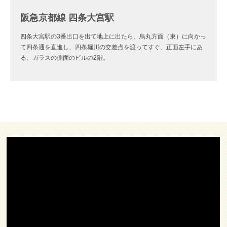
阪急京都線 四条大宮駅
四条大宮駅の3番出口を出て地上に出たら、烏丸方面（東）に向かっ
て四条通を直進し、四条堀川の交差点を渡ってすぐ、正面左手にあ
る、ガラスの側面のビルの2階。