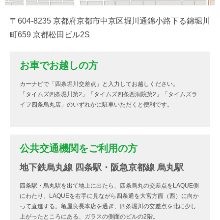
〒604-8235 京都府京都市中京区堀川通錦小路下る錦堀川
町659 京都松田ビル2S
お車でお越しの方
カーナビで「四条堀川交差点」と入力してお越しください。
「タイムズ四条堀川第2」「タイムズ四条西洞院第2」「タイムズラ
イフ四条烏丸店」のいずれかに駐車いただくと便利です。
公共交通機関をご利用の方
地下鉄烏丸線 四条駅・阪急京都線 烏丸駅
四条駅・烏丸駅を出て地上に出たら、四条烏丸の交差点をLAQUE側
にわたり、LAQUEを右手に見ながら四条通を大宮方面（西）に向か
って直進する。亀屋良長本店を過ぎ、四条堀川の交差点を北に少し
上がったところにある、ガラスの側面のビルの2階。