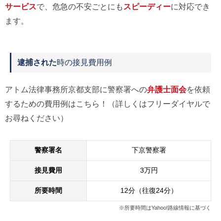
サービス
で、危急の不安ごとにも
スピーディー
に対応でき
ます。
逮捕された
時の接見費用例
アトム法律事務所京都支部に警察署への
弁護士面会
を依頼
するための費用例はこちら！（詳しくはフリーダイヤルで
お尋ねください）
警察署名
下京警察署
接見費用
3万円
所要時間
12分（往復24分）
※所要時間はYahoo!路線情報に基づく