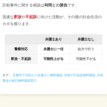
詐欺事件に関する相談は
時間との勝負
です。
迅速な
釈放
や
不起訴
に向けた活動が、その後の社会生活の
カギを握ります。
弁護士あり
弁護士なし
警察対応
弁護士に一任
自力で行う
釈放・不起訴
可能性上がる
可能性下がる
タグ：
京都市下京区から弁護士に無料相談
,
詐欺の不起訴無料相談
,
詐欺
脅迫の祝日無料相談窓口